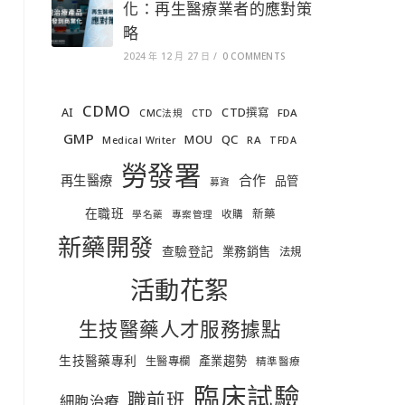
化：再生醫療業者的應對策
略
2024 年 12 月 27 日
/
0 COMMENTS
CDMO
AI
CTD撰寫
FDA
CMC法規
CTD
GMP
MOU
QC
RA
Medical Writer
TFDA
勞發署
合作
再生醫療
品管
募資
在職班
新藥
收購
學名藥
專案管理
新藥開發
查驗登記
業務銷售
法規
活動花絮
生技醫藥人才服務據點
生技醫藥專利
產業趨勢
生醫專欄
精準醫療
臨床試驗
職前班
細胞治療