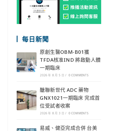
每日新聞
原創生醫OBM-B01獲
TFDA核准IND 將啟動人體
一期臨床
2026 年 8 月 5 日
/
0 COMMENTS
醣聯新世代 ADC 藥物
GNX1021一期臨床 完成首
位受試者收案
2026 年 8 月 3 日
/
0 COMMENTS
易威、健亞完成合併 台美