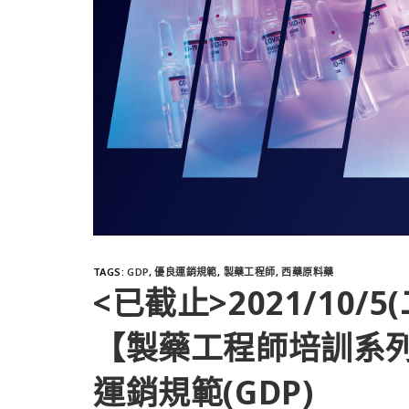
TAGS
:
GDP
,
優良運銷規範
,
製藥工程師
,
西藥原料藥
<已截止>2021/10/5(
【製藥工程師培訓系
運銷規範(GDP)