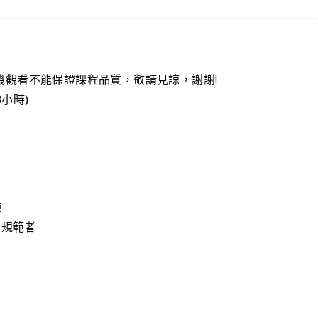
機觀看不能保證課程品質，敬請見諒，謝謝!
共3小時)
練
P規範者