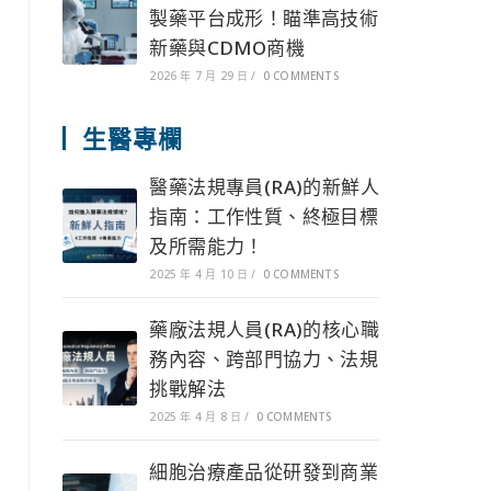
製藥平台成形！瞄準高技術
新藥與CDMO商機
2026 年 7 月 29 日
/
0 COMMENTS
生醫專欄
醫藥法規專員(RA)的新鮮人
指南：工作性質、終極目標
及所需能力！
2025 年 4 月 10 日
/
0 COMMENTS
藥廠法規人員(RA)的核心職
務內容、跨部門協力、法規
挑戰解法
2025 年 4 月 8 日
/
0 COMMENTS
細胞治療產品從研發到商業