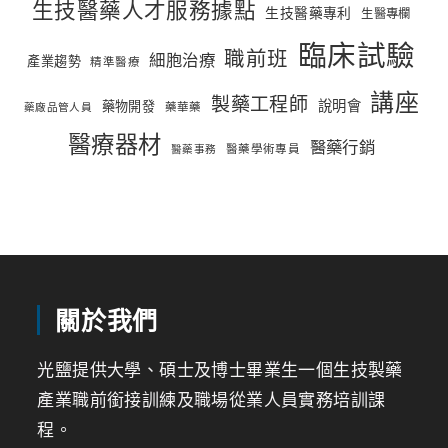
生技醫藥人才服務據點
生技醫藥專利
生醫專欄
臨床試驗
職前班
細胞治療
產業趨勢
精準醫療
講座
製藥工程師
說明會
藥物開發
藥華藥
藥廠品管人員
醫療器材
醫藥行銷
醫藥學術專員
醫藥事務
關於我們
光鹽提供大學、碩士及博士畢業生一個生技製藥
產業職前銜接訓練及職場從業人員實務培訓課
程。