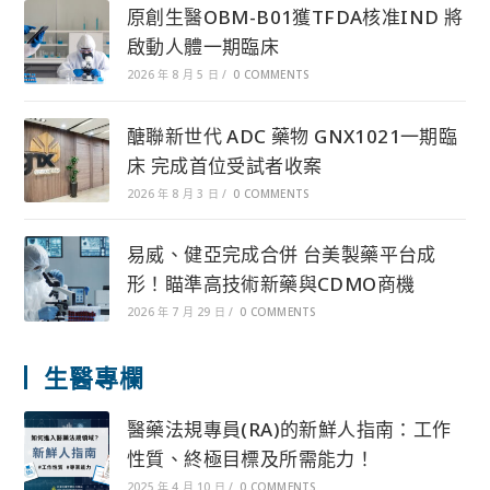
原創生醫OBM-B01獲TFDA核准IND 將
啟動人體一期臨床
2026 年 8 月 5 日
/
0 COMMENTS
醣聯新世代 ADC 藥物 GNX1021一期臨
床 完成首位受試者收案
2026 年 8 月 3 日
/
0 COMMENTS
易威、健亞完成合併 台美製藥平台成
形！瞄準高技術新藥與CDMO商機
2026 年 7 月 29 日
/
0 COMMENTS
生醫專欄
醫藥法規專員(RA)的新鮮人指南：工作
性質、終極目標及所需能力！
2025 年 4 月 10 日
/
0 COMMENTS