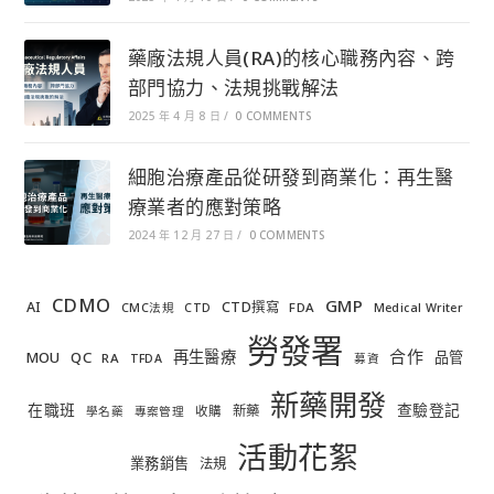
藥廠法規人員(RA)的核心職務內容、跨
部門協力、法規挑戰解法
2025 年 4 月 8 日
/
0 COMMENTS
細胞治療產品從研發到商業化：再生醫
療業者的應對策略
2024 年 12 月 27 日
/
0 COMMENTS
CDMO
GMP
AI
CTD撰寫
FDA
CMC法規
CTD
Medical Writer
勞發署
合作
再生醫療
MOU
QC
品管
RA
TFDA
募資
新藥開發
在職班
查驗登記
新藥
收購
學名藥
專案管理
活動花絮
業務銷售
法規