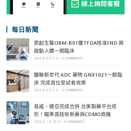
每日新聞
原創生醫OBM-B01獲TFDA核准IND 將
啟動人體一期臨床
2026 年 8 月 5 日
/
0 COMMENTS
醣聯新世代 ADC 藥物 GNX1021一期臨
床 完成首位受試者收案
2026 年 8 月 3 日
/
0 COMMENTS
易威、健亞完成合併 台美製藥平台成
形！瞄準高技術新藥與CDMO商機
2026 年 7 月 29 日
/
0 COMMENTS