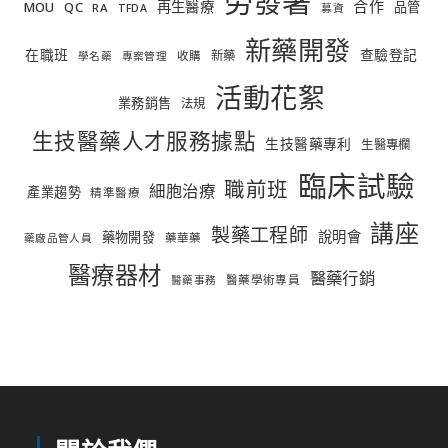
勞發署
合作
再生醫療
MOU
QC
品管
RA
TFDA
募資
新藥開發
在職班
查驗登記
新藥
收購
學名藥
專案管理
活動花絮
業務銷售
法規
生技醫藥人才服務據點
生技醫藥專利
生醫專欄
臨床試驗
職前班
細胞治療
產業趨勢
精準醫療
講座
製藥工程師
說明會
藥物開發
藥華藥
藥廠品管人員
醫療器材
醫藥行銷
醫藥學術專員
醫藥事務