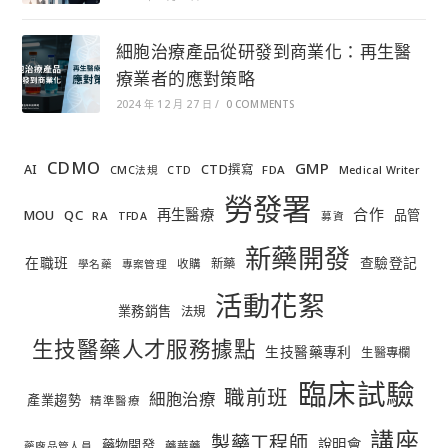
細胞治療產品從研發到商業化：再生醫
療業者的應對策略
2024 年 12 月 27 日
/
0 COMMENTS
CDMO
GMP
AI
CTD撰寫
FDA
CMC法規
CTD
Medical Writer
勞發署
合作
再生醫療
MOU
QC
品管
RA
TFDA
募資
新藥開發
在職班
查驗登記
新藥
收購
學名藥
專案管理
活動花絮
業務銷售
法規
生技醫藥人才服務據點
生技醫藥專利
生醫專欄
臨床試驗
職前班
細胞治療
產業趨勢
精準醫療
講座
製藥工程師
說明會
藥物開發
藥華藥
藥廠品管人員