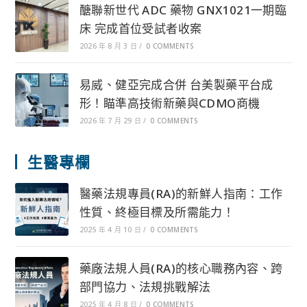
醣聯新世代 ADC 藥物 GNX1021一期臨
床 完成首位受試者收案
2026 年 8 月 3 日
/
0 COMMENTS
易威、健亞完成合併 台美製藥平台成
形！瞄準高技術新藥與CDMO商機
2026 年 7 月 29 日
/
0 COMMENTS
生醫專欄
醫藥法規專員(RA)的新鮮人指南：工作
性質、終極目標及所需能力！
2025 年 4 月 10 日
/
0 COMMENTS
藥廠法規人員(RA)的核心職務內容、跨
部門協力、法規挑戰解法
2025 年 4 月 8 日
/
0 COMMENTS