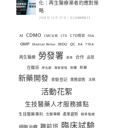
化：再生醫療業者的應對策
略
2024 年 12 月 27 日
/
0 COMMENTS
CDMO
AI
CTD撰寫
FDA
CMC法規
CTD
GMP
MOU
QC
RA
Medical Writer
TFDA
勞發署
合作
再生醫療
品管
募資
在職班
新藥
收購
學名藥
專案管理
新藥開發
查驗登記
業務銷售
法規
活動花絮
生技醫藥人才服務據點
生技醫藥專利
產業趨勢
生醫專欄
精準醫療
臨床試驗
職前班
細胞治療