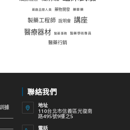
藥物開發
藥華藥
藥廠品管人員
講座
製藥工程師
說明會
醫療器材
醫藥學術專員
醫藥事務
醫藥行銷
聯絡我們
地址
訓據
110台北市信義區光復南
路495號9樓之5
電話