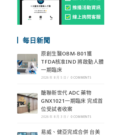
每日新聞
原創生醫OBM-B01獲
TFDA核准IND 將啟動人體
一期臨床
2026 年 8 月 5 日
/
0 COMMENTS
醣聯新世代 ADC 藥物
GNX1021一期臨床 完成首
位受試者收案
2026 年 8 月 3 日
/
0 COMMENTS
易威、健亞完成合併 台美