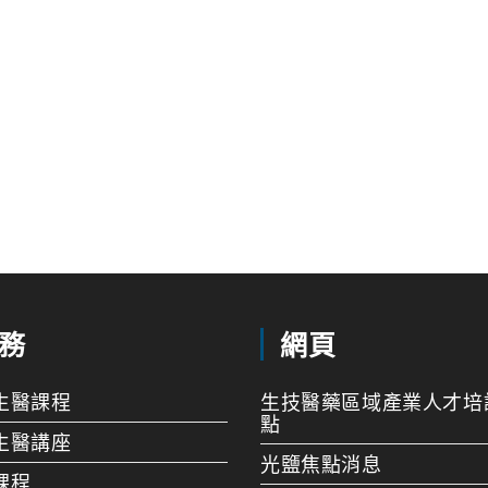
務
網頁
生醫課程
生技醫藥區域產業人才培
點
生醫講座
光鹽焦點消息
課程