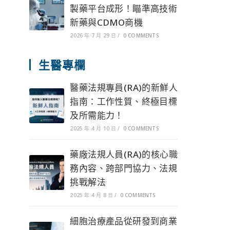
製藥平台成形！瞄準高技術
新藥與CDMO商機
2026 年 7 月 29 日
/
0 COMMENTS
生醫專欄
醫藥法規專員(RA)的新鮮人
指南：工作性質、終極目標
及所需能力！
2025 年 4 月 10 日
/
0 COMMENTS
藥廠法規人員(RA)的核心職
務內容、跨部門協力、法規
挑戰解法
2025 年 4 月 8 日
/
0 COMMENTS
細胞治療產品從研發到商業