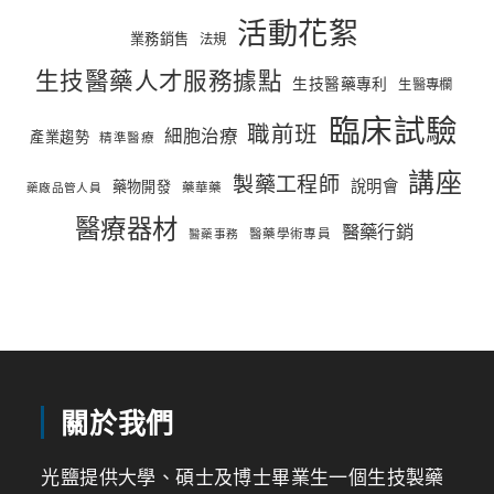
活動花絮
業務銷售
法規
生技醫藥人才服務據點
生技醫藥專利
生醫專欄
臨床試驗
職前班
細胞治療
產業趨勢
精準醫療
講座
製藥工程師
說明會
藥物開發
藥華藥
藥廠品管人員
醫療器材
醫藥行銷
醫藥學術專員
醫藥事務
關於我們
光鹽提供大學、碩士及博士畢業生一個生技製藥