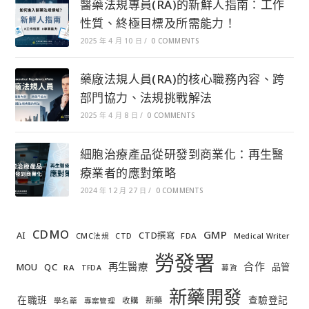
醫藥法規專員(RA)的新鮮人指南：工作
性質、終極目標及所需能力！
2025 年 4 月 10 日
/
0 COMMENTS
藥廠法規人員(RA)的核心職務內容、跨
部門協力、法規挑戰解法
2025 年 4 月 8 日
/
0 COMMENTS
細胞治療產品從研發到商業化：再生醫
療業者的應對策略
2024 年 12 月 27 日
/
0 COMMENTS
CDMO
GMP
AI
CTD撰寫
FDA
CMC法規
CTD
Medical Writer
勞發署
合作
再生醫療
MOU
QC
品管
RA
TFDA
募資
新藥開發
在職班
查驗登記
新藥
收購
學名藥
專案管理