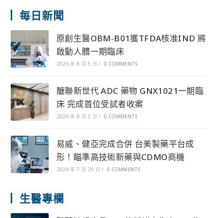
每日新聞
原創生醫OBM-B01獲TFDA核准IND 將
啟動人體一期臨床
2026 年 8 月 5 日
/
0 COMMENTS
醣聯新世代 ADC 藥物 GNX1021一期臨
床 完成首位受試者收案
2026 年 8 月 3 日
/
0 COMMENTS
易威、健亞完成合併 台美製藥平台成
形！瞄準高技術新藥與CDMO商機
2026 年 7 月 29 日
/
0 COMMENTS
生醫專欄