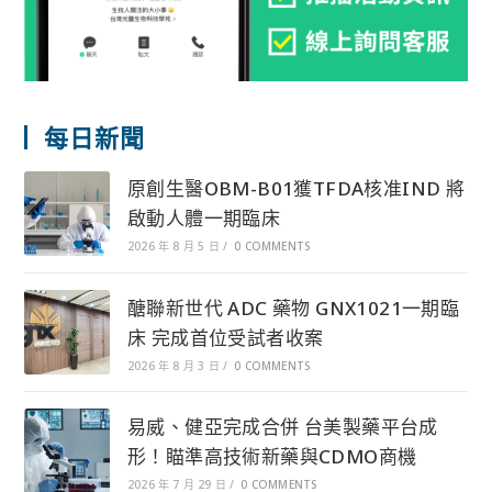
每日新聞
原創生醫OBM-B01獲TFDA核准IND 將
啟動人體一期臨床
2026 年 8 月 5 日
/
0 COMMENTS
醣聯新世代 ADC 藥物 GNX1021一期臨
床 完成首位受試者收案
2026 年 8 月 3 日
/
0 COMMENTS
易威、健亞完成合併 台美製藥平台成
形！瞄準高技術新藥與CDMO商機
2026 年 7 月 29 日
/
0 COMMENTS