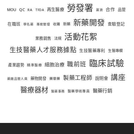
勞發署
合作
再生醫療
MOU
QC
品管
RA
TFDA
募資
新藥開發
在職班
查驗登記
新藥
收購
學名藥
專案管理
活動花絮
業務銷售
法規
生技醫藥人才服務據點
生技醫藥專利
生醫專欄
臨床試驗
職前班
細胞治療
產業趨勢
精準醫療
講座
製藥工程師
說明會
藥物開發
藥華藥
藥廠品管人員
醫療器材
醫藥行銷
醫藥學術專員
醫藥事務