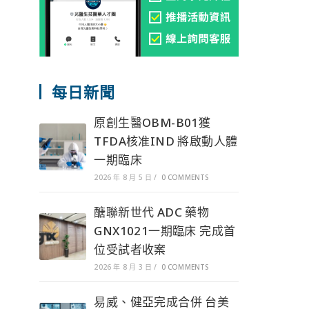
每日新聞
原創生醫OBM-B01獲
TFDA核准IND 將啟動人體
一期臨床
2026 年 8 月 5 日
/
0 COMMENTS
醣聯新世代 ADC 藥物
GNX1021一期臨床 完成首
位受試者收案
2026 年 8 月 3 日
/
0 COMMENTS
易威、健亞完成合併 台美