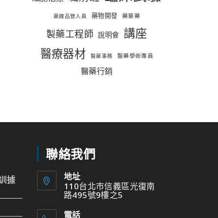
藥物開發
藥華藥
藥廠品管人員
講座
製藥工程師
說明會
醫療器材
醫藥學術專員
醫藥事務
醫藥行銷
聯絡我們
地址
訓據
110台北市信義區光復南
路495號9樓之5
電話