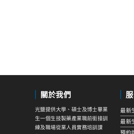
關於我們
服
光鹽提供大學、碩士及博士畢業
最新
生一個生技製藥產業職前銜接訓
最新
練及職場從業人員實務培訓課
預約