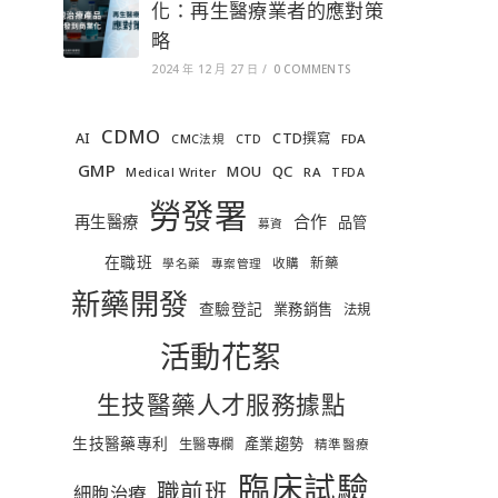
化：再生醫療業者的應對策
略
2024 年 12 月 27 日
/
0 COMMENTS
CDMO
AI
CTD撰寫
FDA
CMC法規
CTD
GMP
MOU
QC
RA
Medical Writer
TFDA
勞發署
合作
再生醫療
品管
募資
在職班
新藥
收購
學名藥
專案管理
新藥開發
查驗登記
業務銷售
法規
活動花絮
生技醫藥人才服務據點
生技醫藥專利
產業趨勢
生醫專欄
精準醫療
臨床試驗
職前班
細胞治療