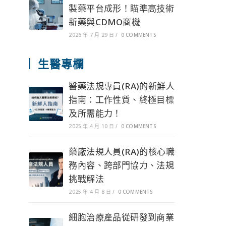
製藥平台成形！瞄準高技術
新藥與CDMO商機
2026 年 7 月 29 日
/
0 COMMENTS
生醫專欄
醫藥法規專員(RA)的新鮮人
指南：工作性質、終極目標
及所需能力！
2025 年 4 月 10 日
/
0 COMMENTS
藥廠法規人員(RA)的核心職
務內容、跨部門協力、法規
挑戰解法
2025 年 4 月 8 日
/
0 COMMENTS
細胞治療產品從研發到商業