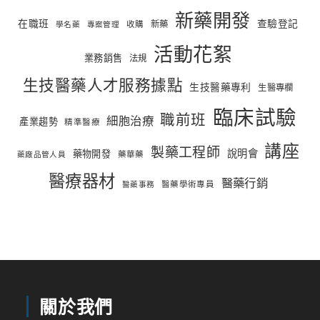
新藥開發
在職班
查驗登記
新藥
收購
學名藥
專案管理
活動花絮
業務銷售
法規
生技醫藥人才服務據點
生技醫藥專利
生醫專欄
臨床試驗
職前班
細胞治療
產業趨勢
精準醫療
講座
製藥工程師
說明會
藥物開發
藥華藥
藥廠品管人員
醫療器材
醫藥行銷
醫藥學術專員
醫藥事務
關於我們