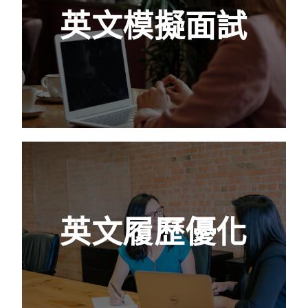
英文模擬面試
語言，說起話來肯定會語無倫次，更何況是要
運用在面試過程中。透過與顧問實際練習，找
到生技醫藥領域獨有的溝通語言，降低面試滑
鐵盧機率！
查看更多
英文履歷優化
面試官對於求職者的第一印象來自於履歷，所
英文履歷優化
以整體履歷的架構邏輯尤為重要。個人資料的
呈現方式將影響面試官的詢問節奏及重點，也
牽涉到你的預先準備環節。
查看更多