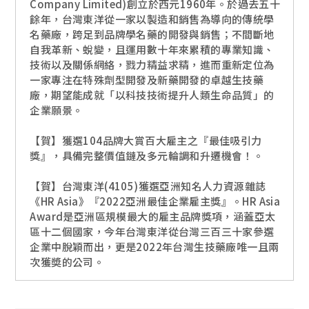
Company Limited)創立於西元1960年。於過去五十
餘年，台灣東洋從一家以製造和銷售為導向的傳統學
名藥廠，跨足到品牌學名藥的開發與銷售；不間斷地
自我革新、蛻變，且運用數十年來累積的專業知識、
技術以及關係網絡，戮力精益求精，進而重新定位為
一家專注在特殊劑型開發及新藥開發的卓越生技藥
廠，期望能成就「以科技技術提升人類生命品質」的
企業願景。
【賀】獲選104品牌大賞百大雇主之『最佳吸引力
獎』，具備完整價值鏈及多元輪調和升遷機會！。
【賀】台灣東洋(4105)獲選亞洲知名人力資源雜誌
《HR Asia》『2022亞洲最佳企業雇主獎』。HR Asia
Award是亞洲區規模最大的雇主品牌獎項，涵蓋亞太
區十二個國家，今年台灣東洋從台灣三百三十家參選
企業中脫穎而出，更是2022年台灣生技藥廠唯一且兩
次獲奬的公司。