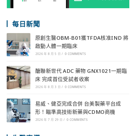
每日新聞
原創生醫OBM-B01獲TFDA核准IND 將
啟動人體一期臨床
2026 年 8 月 5 日
/
0 COMMENTS
醣聯新世代 ADC 藥物 GNX1021一期臨
床 完成首位受試者收案
2026 年 8 月 3 日
/
0 COMMENTS
易威、健亞完成合併 台美製藥平台成
形！瞄準高技術新藥與CDMO商機
2026 年 7 月 29 日
/
0 COMMENTS