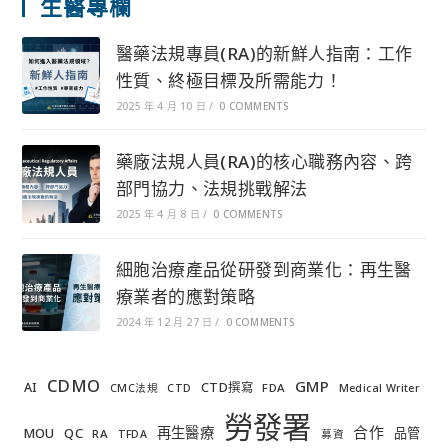
生醫專欄
醫藥法規專員(RA)的新鮮人指南：工作
性質、終極目標及所需能力！
2025 年 4 月 10 日
/
0 COMMENTS
藥廠法規人員(RA)的核心職務內容、跨
部門協力、法規挑戰解法
2025 年 4 月 8 日
/
0 COMMENTS
細胞治療產品從研發到商業化：再生醫
療業者的應對策略
2024 年 12 月 27 日
/
0 COMMENTS
CDMO
GMP
AI
CTD撰寫
FDA
CMC法規
CTD
Medical Writer
勞發署
合作
再生醫療
MOU
QC
品管
RA
TFDA
募資