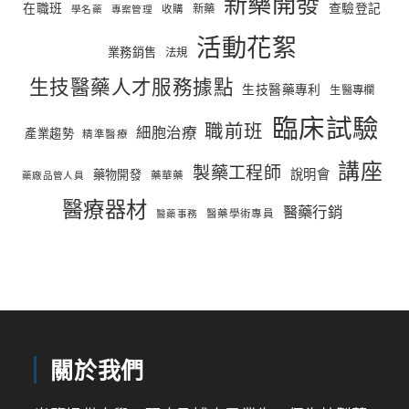
新藥開發
在職班
查驗登記
新藥
收購
學名藥
專案管理
活動花絮
業務銷售
法規
生技醫藥人才服務據點
生技醫藥專利
生醫專欄
臨床試驗
職前班
細胞治療
產業趨勢
精準醫療
講座
製藥工程師
說明會
藥物開發
藥華藥
藥廠品管人員
醫療器材
醫藥行銷
醫藥學術專員
醫藥事務
關於我們