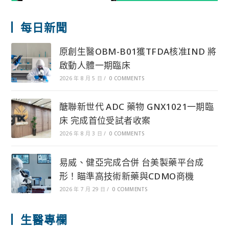
每日新聞
原創生醫OBM-B01獲TFDA核准IND 將
啟動人體一期臨床
2026 年 8 月 5 日
/
0 COMMENTS
醣聯新世代 ADC 藥物 GNX1021一期臨
床 完成首位受試者收案
2026 年 8 月 3 日
/
0 COMMENTS
易威、健亞完成合併 台美製藥平台成
形！瞄準高技術新藥與CDMO商機
2026 年 7 月 29 日
/
0 COMMENTS
生醫專欄