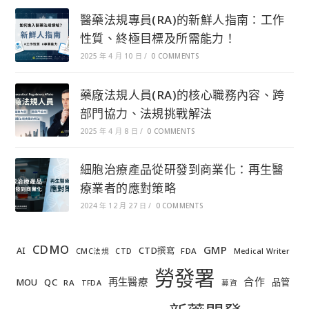
醫藥法規專員(RA)的新鮮人指南：工作
性質、終極目標及所需能力！
2025 年 4 月 10 日
/
0 COMMENTS
藥廠法規人員(RA)的核心職務內容、跨
部門協力、法規挑戰解法
2025 年 4 月 8 日
/
0 COMMENTS
細胞治療產品從研發到商業化：再生醫
療業者的應對策略
2024 年 12 月 27 日
/
0 COMMENTS
CDMO
GMP
AI
CTD撰寫
FDA
CMC法規
CTD
Medical Writer
勞發署
合作
再生醫療
MOU
QC
品管
RA
TFDA
募資