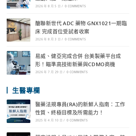
2026 年 8 月 5 日
/
0 COMMENTS
醣聯新世代 ADC 藥物 GNX1021一期臨
床 完成首位受試者收案
2026 年 8 月 3 日
/
0 COMMENTS
易威、健亞完成合併 台美製藥平台成
形！瞄準高技術新藥與CDMO商機
2026 年 7 月 29 日
/
0 COMMENTS
生醫專欄
醫藥法規專員(RA)的新鮮人指南：工作
性質、終極目標及所需能力！
2025 年 4 月 10 日
/
0 COMMENTS