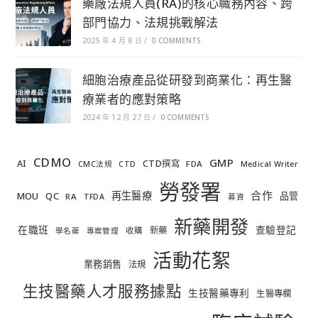
藥廠法規人員(RA)的核心職務內容、跨
部門協力、法規挑戰解法
2025 年 4 月 8 日
/
0 COMMENTS
細胞治療產品從研發到商業化：再生醫
療業者的應對策略
2024 年 12 月 27 日
/
0 COMMENTS
CDMO
GMP
AI
CTD撰寫
FDA
CMC法規
CTD
Medical Writer
勞發署
合作
再生醫療
MOU
QC
品管
RA
TFDA
募資
新藥開發
在職班
查驗登記
新藥
收購
學名藥
專案管理
活動花絮
業務銷售
法規
生技醫藥人才服務據點
生技醫藥專利
生醫專欄