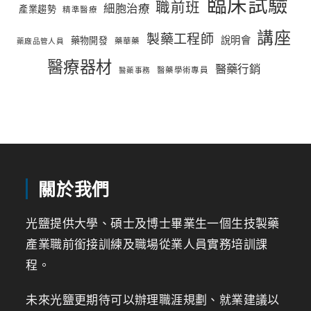
臨床試驗
職前班
細胞治療
產業趨勢
精準醫療
講座
製藥工程師
說明會
藥物開發
藥華藥
藥廠品管人員
醫療器材
醫藥行銷
醫藥學術專員
醫藥事務
關於我們
光鹽提供大學、碩士及博士畢業生一個生技製藥
產業職前銜接訓練及職場從業人員實務培訓課
程。
未來光鹽更期待可以辦理職涯規劃、就業建議以