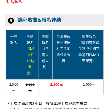
4. Q&A
課程收費&報名連結
一般
早鳥
團體
台灣醫療
學生報名
報名
報名
報名
暨生技器
（檢附有效學
（5/6
（含
材工業同
生證或相關在
中午
兩人
業公會會
學證明EMAIL
12點
或以
員
至學苑）
截
上）
止）
2,500
2,200
2,200元
2,000元
元
元
*上課達滿時數3小時，核發本線上課程結業證書