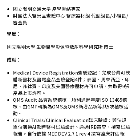
國立陽明交通大學 產學聯絡專家
財團法人醫藥品查驗中心 醫療器材組 代副組長/小組長/
審查員
學歷：
國立陽明大學 生物醫學影像暨放射科學研究所 博士
成就：
Medical Device Registration查驗登記：完成台灣AI軟
體新醫材及醫電產品查驗登記4件；泰國、馬來西亞、印
尼、菲律賓、印度及美國醫療器材許可申請，共取得9張
產品上市許可。
QMS Audit 品質系統稽核：順利通過年度ISO 13485稽
核、由GMP轉換為QMS及QMS新增品項等共5次稽核活
動。
Clinical Trials/Clinical Evaluation臨床驗證：與法規
單位溝通AI軟體醫材試驗設計、通過IRB審查、撰寫試驗
報告。自行依據 MEDDEV 2.7.1 rev 4 撰寫臨床評估報