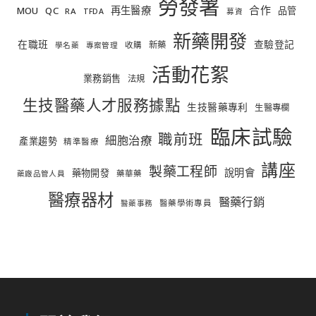
勞發署
合作
再生醫療
MOU
QC
品管
RA
TFDA
募資
新藥開發
在職班
查驗登記
新藥
收購
學名藥
專案管理
活動花絮
業務銷售
法規
生技醫藥人才服務據點
生技醫藥專利
生醫專欄
臨床試驗
職前班
細胞治療
產業趨勢
精準醫療
講座
製藥工程師
說明會
藥物開發
藥華藥
藥廠品管人員
醫療器材
醫藥行銷
醫藥學術專員
醫藥事務