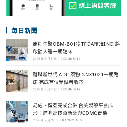
每日新聞
原創生醫OBM-B01獲TFDA核准IND 將
啟動人體一期臨床
2026 年 8 月 5 日
/
0 COMMENTS
醣聯新世代 ADC 藥物 GNX1021一期臨
床 完成首位受試者收案
2026 年 8 月 3 日
/
0 COMMENTS
易威、健亞完成合併 台美製藥平台成
形！瞄準高技術新藥與CDMO商機
2026 年 7 月 29 日
/
0 COMMENTS