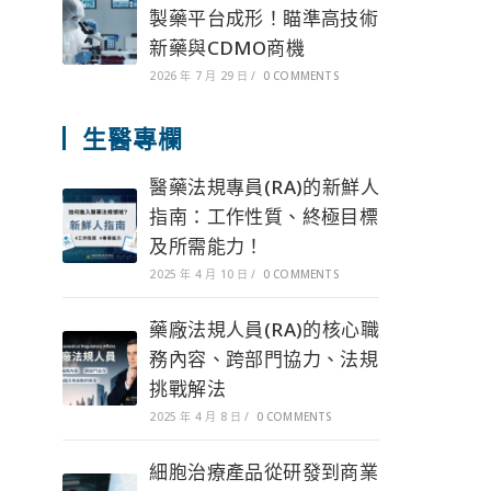
製藥平台成形！瞄準高技術
新藥與CDMO商機
2026 年 7 月 29 日
/
0 COMMENTS
生醫專欄
醫藥法規專員(RA)的新鮮人
指南：工作性質、終極目標
及所需能力！
2025 年 4 月 10 日
/
0 COMMENTS
藥廠法規人員(RA)的核心職
務內容、跨部門協力、法規
挑戰解法
2025 年 4 月 8 日
/
0 COMMENTS
細胞治療產品從研發到商業