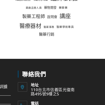
藥物開發
藥華藥
藥廠品管人員
講座
製藥工程師
說明會
醫療器材
醫藥學術專員
醫藥事務
醫藥行銷
聯絡我們
地址
訓據
110台北市信義區光復南
路495號9樓之5
電話