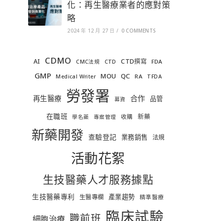
化：再生醫療業者的應對策
略
2024 年 12 月 27 日
/
0 COMMENTS
CDMO
AI
CTD撰寫
FDA
CMC法規
CTD
GMP
MOU
QC
RA
Medical Writer
TFDA
勞發署
合作
再生醫療
品管
募資
在職班
新藥
收購
學名藥
專案管理
新藥開發
查驗登記
業務銷售
法規
活動花絮
生技醫藥人才服務據點
生技醫藥專利
產業趨勢
生醫專欄
精準醫療
臨床試驗
職前班
細胞治療