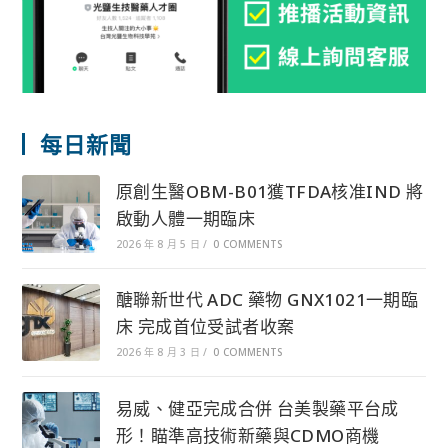
每日新聞
原創生醫OBM-B01獲TFDA核准IND 將
啟動人體一期臨床
2026 年 8 月 5 日
/
0 COMMENTS
醣聯新世代 ADC 藥物 GNX1021一期臨
床 完成首位受試者收案
2026 年 8 月 3 日
/
0 COMMENTS
易威、健亞完成合併 台美製藥平台成
形！瞄準高技術新藥與CDMO商機