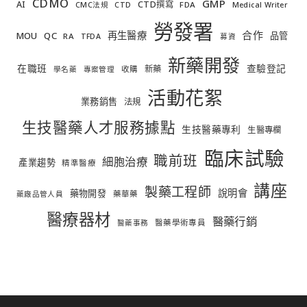
CDMO
GMP
AI
CTD撰寫
FDA
CMC法規
CTD
Medical Writer
勞發署
合作
再生醫療
MOU
QC
品管
RA
TFDA
募資
新藥開發
在職班
查驗登記
新藥
收購
學名藥
專案管理
活動花絮
業務銷售
法規
生技醫藥人才服務據點
生技醫藥專利
生醫專欄
臨床試驗
職前班
細胞治療
產業趨勢
精準醫療
講座
製藥工程師
說明會
藥物開發
藥華藥
藥廠品管人員
醫療器材
醫藥行銷
醫藥學術專員
醫藥事務