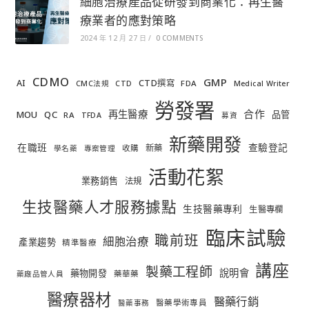
細胞治療產品從研發到商業化：再生醫
療業者的應對策略
2024 年 12 月 27 日
/
0 COMMENTS
CDMO
GMP
AI
CTD撰寫
FDA
CMC法規
CTD
Medical Writer
勞發署
合作
再生醫療
MOU
QC
品管
RA
TFDA
募資
新藥開發
在職班
查驗登記
新藥
收購
學名藥
專案管理
活動花絮
業務銷售
法規
生技醫藥人才服務據點
生技醫藥專利
生醫專欄
臨床試驗
職前班
細胞治療
產業趨勢
精準醫療
講座
製藥工程師
說明會
藥物開發
藥華藥
藥廠品管人員
醫療器材
醫藥行銷
醫藥學術專員
醫藥事務