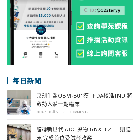
每日新聞
原創生醫OBM-B01獲TFDA核准IND 將
啟動人體一期臨床
2026 年 8 月 5 日
/
0 COMMENTS
醣聯新世代 ADC 藥物 GNX1021一期臨
床 完成首位受試者收案