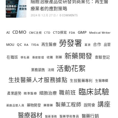
細胞治療產品從研發到商業化：再生醫
療業者的應對策略
2024 年 12 月 27 日
/
0 COMMENTS
CDMO
GMP
AI
CTD撰寫
FDA
CMC法規
CTD
Medical Writer
勞發署
合作
再生醫療
MOU
QC
品管
RA
TFDA
募資
新藥開發
在職班
查驗登記
新藥
收購
學名藥
專案管理
活動花絮
業務銷售
法規
生技醫藥人才服務據點
生技醫藥專利
生醫專欄
臨床試驗
職前班
細胞治療
產業趨勢
精準醫療
講座
製藥工程師
說明會
藥物開發
藥華藥
藥廠品管人員
醫療器材
醫藥行銷
醫藥學術專員
醫藥事務