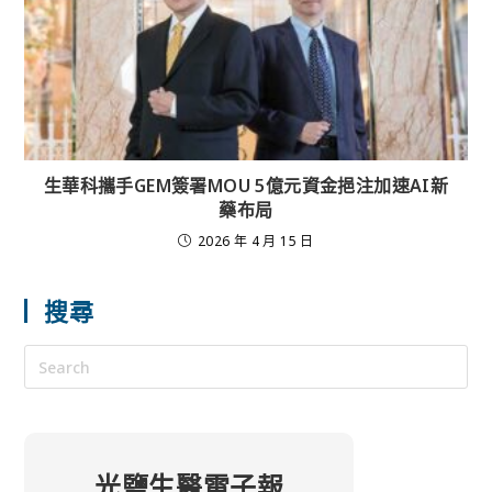
生華科攜手GEM簽署MOU 5億元資金挹注加速AI新
藥布局
2026 年 4 月 15 日
搜尋
光鹽生醫電子報