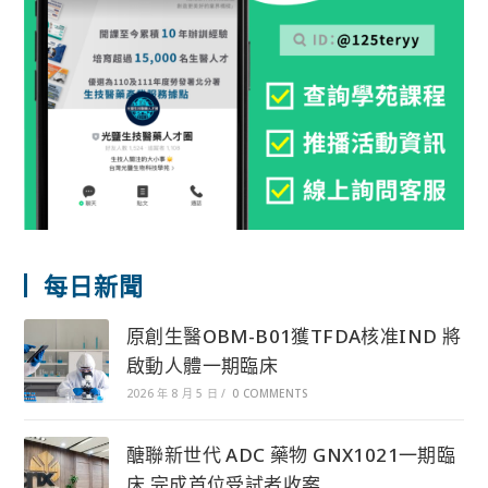
每日新聞
原創生醫OBM-B01獲TFDA核准IND 將
啟動人體一期臨床
2026 年 8 月 5 日
/
0 COMMENTS
醣聯新世代 ADC 藥物 GNX1021一期臨
床 完成首位受試者收案