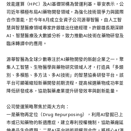
效能運算（HPC）及AI基礎架構為營運利基。華安表示，公
司近年積極布局AI藥物開發領域，為強化技術競爭力與國際
合作潛能，於今年8月成立全資子公司源華智醫，由人工智
慧與智慧醫療領域專家許銀雄出任總經理。許銀雄長期深耕
AI、智慧醫療及大數據分析，致力推動AI技術在藥物研發及
臨床轉譯中的應用。
源華智醫為全球少數專注於AI藥物開發的新創企業之一，聚
集人工智慧、生物醫學與藥物研究領域人才，打造具「多類
別、多模態、多方法、多AI技術」的智慧協奏研發平台。該
平台可顯著縮短新藥開發前期流程，提高候選藥物成功率並
降低研發成本，協助製藥產業提升研發效率與創新能量。
公司營運策略聚焦於兩大方向：
一是藥物再定位（Drug Repurposing），利用AI發掘已上
市或已知藥物的新適應症，建立專利授權機制，協助藥廠延
伸產品生命週期；二是AI平台技術授權與合作，將核心AI演