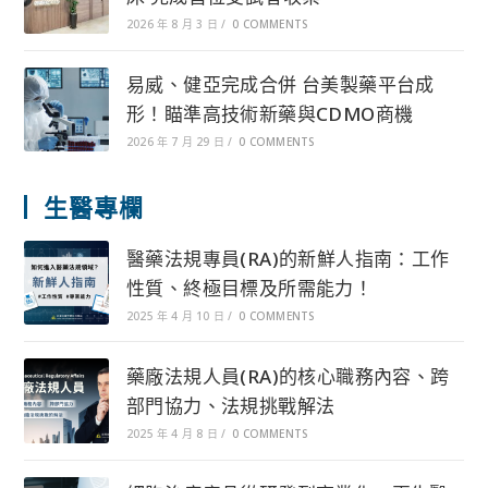
2026 年 8 月 3 日
/
0 COMMENTS
易威、健亞完成合併 台美製藥平台成
形！瞄準高技術新藥與CDMO商機
2026 年 7 月 29 日
/
0 COMMENTS
生醫專欄
醫藥法規專員(RA)的新鮮人指南：工作
性質、終極目標及所需能力！
2025 年 4 月 10 日
/
0 COMMENTS
藥廠法規人員(RA)的核心職務內容、跨
部門協力、法規挑戰解法
2025 年 4 月 8 日
/
0 COMMENTS