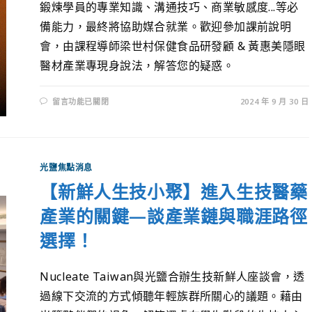
鍛煉學員的專業知識、溝通技巧、商業敏感度...等必
備能力，最終將協助媒合就業。歡迎參加課前說明
會，由課程導師梁世村保健食品研發顧 & 黃惠美隱眼
醫材產業專現身說法，解答您的疑惑。
留言功能已關閉
2024 年 9 月 30 日
光鹽焦點消息
【新鮮人生技小聚】進入生技醫藥
產業的關鍵—談產業鏈與職涯路徑
選擇！
Nucleate Taiwan與光鹽合辦生技新鮮人座談會，透
過線下交流的方式傾聽年輕族群所關心的議題。藉由