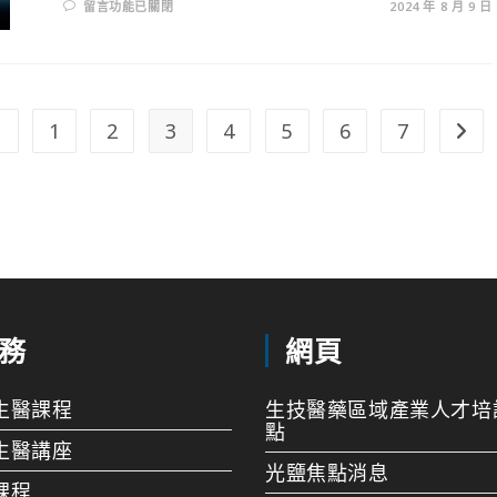
留言功能已關閉
2024 年 8 月 9 日
1
2
3
4
5
6
7
務
網頁
生醫課程
生技醫藥區域產業人才培
點
生醫講座
光鹽焦點消息
課程