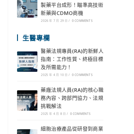
製藥平台成形！瞄準高技術
新藥與CDMO商機
2026 年 7 月 29 日
/
0 COMMENTS
生醫專欄
醫藥法規專員(RA)的新鮮人
指南：工作性質、終極目標
及所需能力！
2025 年 4 月 10 日
/
0 COMMENTS
藥廠法規人員(RA)的核心職
務內容、跨部門協力、法規
挑戰解法
2025 年 4 月 8 日
/
0 COMMENTS
細胞治療產品從研發到商業