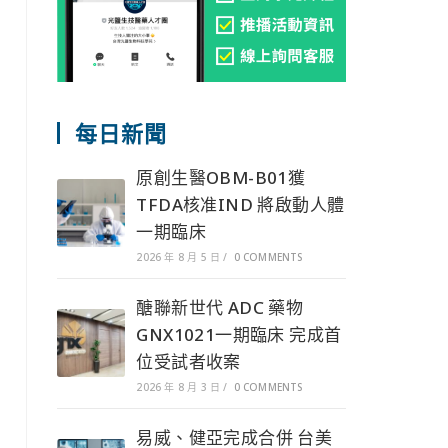
每日新聞
原創生醫OBM-B01獲
TFDA核准IND 將啟動人體
一期臨床
2026 年 8 月 5 日
/
0 COMMENTS
醣聯新世代 ADC 藥物
GNX1021一期臨床 完成首
位受試者收案
2026 年 8 月 3 日
/
0 COMMENTS
易威、健亞完成合併 台美