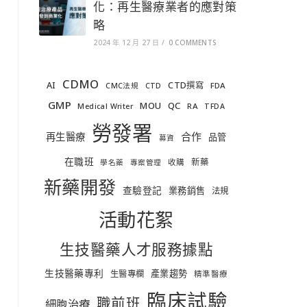
化：再生醫療業者的應對策
略
2024 年 12 月 27 日
/
0 COMMENTS
CDMO
AI
CTD撰寫
FDA
CMC法規
CTD
GMP
MOU
QC
RA
Medical Writer
TFDA
勞發署
合作
再生醫療
品管
募資
在職班
新藥
收購
學名藥
專案管理
新藥開發
查驗登記
業務銷售
法規
活動花絮
生技醫藥人才服務據點
生技醫藥專利
產業趨勢
生醫專欄
精準醫療
臨床試驗
職前班
細胞治療