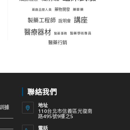
藥物開發
藥華藥
藥廠品管人員
講座
製藥工程師
說明會
醫療器材
醫藥學術專員
醫藥事務
醫藥行銷
聯絡我們
地址
訓據
110台北市信義區光復南
路495號9樓之5
電話