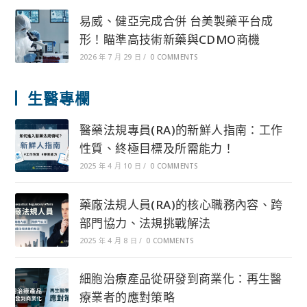
易威、健亞完成合併 台美製藥平台成
形！瞄準高技術新藥與CDMO商機
2026 年 7 月 29 日
/
0 COMMENTS
生醫專欄
醫藥法規專員(RA)的新鮮人指南：工作
性質、終極目標及所需能力！
2025 年 4 月 10 日
/
0 COMMENTS
藥廠法規人員(RA)的核心職務內容、跨
部門協力、法規挑戰解法
2025 年 4 月 8 日
/
0 COMMENTS
細胞治療產品從研發到商業化：再生醫
療業者的應對策略