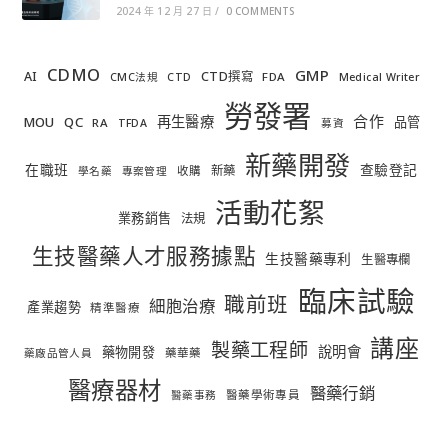
2024 年 12 月 27 日
/
0 COMMENTS
CDMO
GMP
AI
CTD撰寫
FDA
CMC法規
CTD
Medical Writer
勞發署
合作
再生醫療
MOU
QC
品管
RA
TFDA
募資
新藥開發
在職班
查驗登記
新藥
收購
學名藥
專案管理
活動花絮
業務銷售
法規
生技醫藥人才服務據點
生技醫藥專利
生醫專欄
臨床試驗
職前班
細胞治療
產業趨勢
精準醫療
講座
製藥工程師
說明會
藥物開發
藥華藥
藥廠品管人員
醫療器材
醫藥行銷
醫藥學術專員
醫藥事務