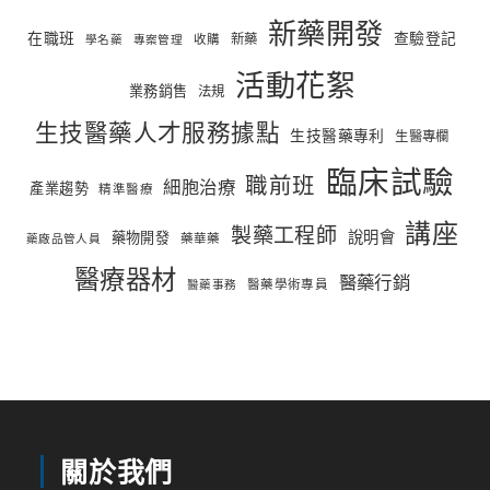
新藥開發
在職班
查驗登記
新藥
收購
學名藥
專案管理
活動花絮
業務銷售
法規
生技醫藥人才服務據點
生技醫藥專利
生醫專欄
臨床試驗
職前班
細胞治療
產業趨勢
精準醫療
講座
製藥工程師
說明會
藥物開發
藥華藥
藥廠品管人員
醫療器材
醫藥行銷
醫藥學術專員
醫藥事務
關於我們