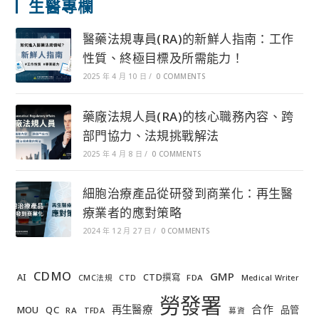
生醫專欄
醫藥法規專員(RA)的新鮮人指南：工作
性質、終極目標及所需能力！
2025 年 4 月 10 日
/
0 COMMENTS
藥廠法規人員(RA)的核心職務內容、跨
部門協力、法規挑戰解法
2025 年 4 月 8 日
/
0 COMMENTS
細胞治療產品從研發到商業化：再生醫
療業者的應對策略
2024 年 12 月 27 日
/
0 COMMENTS
CDMO
GMP
AI
CTD撰寫
FDA
CMC法規
CTD
Medical Writer
勞發署
合作
再生醫療
MOU
QC
品管
RA
TFDA
募資