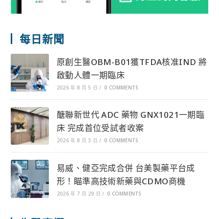
每日新聞
原創生醫OBM-B01獲TFDA核准IND 將
啟動人體一期臨床
2026 年 8 月 5 日
/
0 COMMENTS
醣聯新世代 ADC 藥物 GNX1021一期臨
床 完成首位受試者收案
2026 年 8 月 3 日
/
0 COMMENTS
易威、健亞完成合併 台美製藥平台成
形！瞄準高技術新藥與CDMO商機
2026 年 7 月 29 日
/
0 COMMENTS