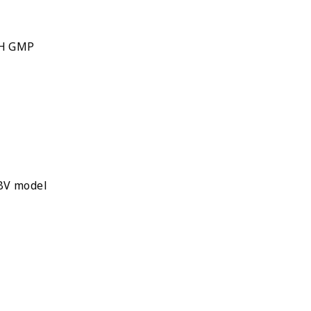
CH GMP
V model