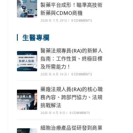
製藥平台成形！瞄準高技術
新藥與CDMO商機
2026 年 7 月 29 日
/
0 COMMENTS
生醫專欄
醫藥法規專員(RA)的新鮮人
指南：工作性質、終極目標
及所需能力！
2025 年 4 月 10 日
/
0 COMMENTS
藥廠法規人員(RA)的核心職
務內容、跨部門協力、法規
挑戰解法
2025 年 4 月 8 日
/
0 COMMENTS
細胞治療產品從研發到商業