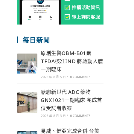
每日新聞
原創生醫OBM-B01獲
TFDA核准IND 將啟動人體
一期臨床
2026 年 8 月 5 日
/
0 COMMENTS
醣聯新世代 ADC 藥物
GNX1021一期臨床 完成首
位受試者收案
2026 年 8 月 3 日
/
0 COMMENTS
易威、健亞完成合併 台美