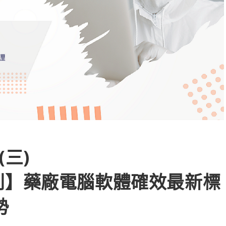
(三)
列】藥廠電腦軟體確效最新標
勢