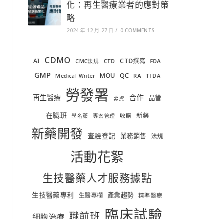
化：再生醫療業者的應對策
略
2024 年 12 月 27 日
/
0 COMMENTS
CDMO
AI
CTD撰寫
FDA
CMC法規
CTD
GMP
MOU
QC
RA
Medical Writer
TFDA
勞發署
合作
再生醫療
品管
募資
在職班
新藥
收購
學名藥
專案管理
新藥開發
查驗登記
業務銷售
法規
活動花絮
生技醫藥人才服務據點
生技醫藥專利
產業趨勢
生醫專欄
精準醫療
臨床試驗
職前班
細胞治療