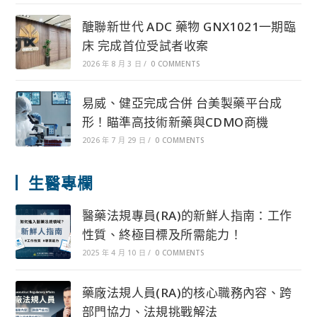
醣聯新世代 ADC 藥物 GNX1021一期臨
床 完成首位受試者收案
2026 年 8 月 3 日
/
0 COMMENTS
易威、健亞完成合併 台美製藥平台成
形！瞄準高技術新藥與CDMO商機
2026 年 7 月 29 日
/
0 COMMENTS
生醫專欄
醫藥法規專員(RA)的新鮮人指南：工作
性質、終極目標及所需能力！
2025 年 4 月 10 日
/
0 COMMENTS
藥廠法規人員(RA)的核心職務內容、跨
部門協力、法規挑戰解法