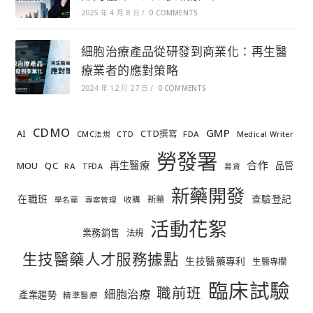
2025 年 4 月 8 日
/
0 COMMENTS
細胞治療產品從研發到商業化：再生醫
療業者的應對策略
2024 年 12 月 27 日
/
0 COMMENTS
CDMO
GMP
AI
CTD撰寫
FDA
CMC法規
CTD
Medical Writer
勞發署
合作
再生醫療
MOU
QC
品管
RA
TFDA
募資
新藥開發
在職班
查驗登記
新藥
收購
學名藥
專案管理
活動花絮
業務銷售
法規
生技醫藥人才服務據點
生技醫藥專利
生醫專欄
臨床試驗
職前班
細胞治療
產業趨勢
精準醫療