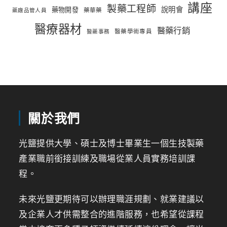
講座
製藥工程師
說明會
藥物開發
藥華藥
藥廠品管人員
醫療器材
醫藥行銷
醫藥學術專員
醫藥事務
關於我們
光鹽提供大學、碩士及博士畢業生一個生技製藥
產業職前銜接訓練及職場從業人員實務培訓課
程。
未來光鹽更期待可以辦理職涯規劃、就業建議以
及企業人才供需整合的進階服務，也希望從課程