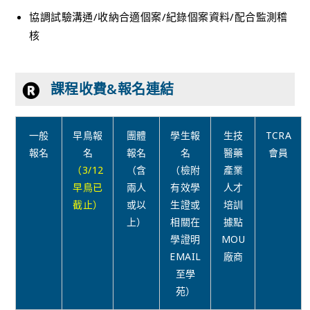
協調試驗溝通/收納合適個案/紀錄個案資料/配合監測稽
核
課程收費&報名連結
一般
早鳥報
團體
學生報
生技
TCRA
報名
名
報名
名
醫藥
會員
（3/12
（含
（檢附
產業
早鳥已
兩人
有效學
人才
截止）
或以
生證或
培訓
上）
相關在
據點
學證明
MOU
EMAIL
廠商
至學
苑）