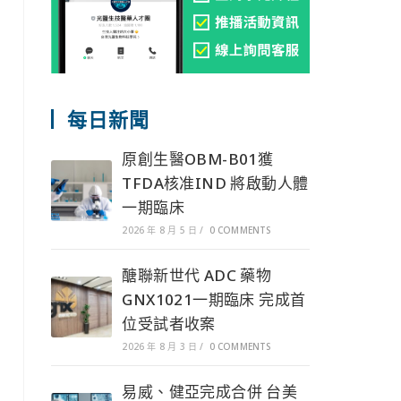
每日新聞
原創生醫OBM-B01獲
TFDA核准IND 將啟動人體
一期臨床
2026 年 8 月 5 日
/
0 COMMENTS
醣聯新世代 ADC 藥物
GNX1021一期臨床 完成首
位受試者收案
2026 年 8 月 3 日
/
0 COMMENTS
易威、健亞完成合併 台美