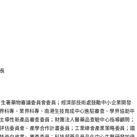
處長
衛生署藥物審議委員會委員；經濟部技術處鼓勵中小企業開發
、學界科專、業界科專、南港生技育成中心進駐審查、學界協助中
主導性新產品審查委員；財團法人醫藥品查驗中心指導顧問；
評估委員會、產學合作計畫委員；工業總會產業策略委員；國
技術白皮書」審查委員；科技部藥品商品化中心生醫研發加值