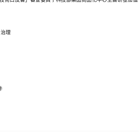
司治理
件