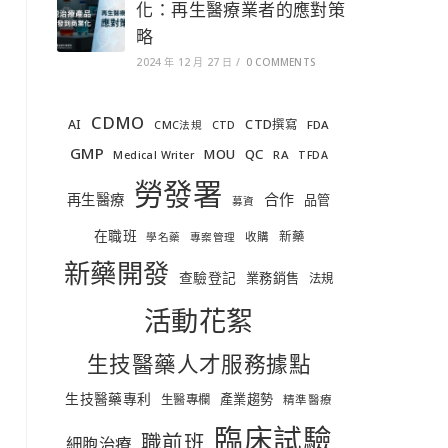
化：再生醫療業者的應對策
略
2024 年 12 月 27 日
/
0 COMMENTS
CDMO
AI
CTD撰寫
FDA
CMC法規
CTD
GMP
MOU
QC
RA
Medical Writer
TFDA
勞發署
合作
再生醫療
品管
募資
在職班
新藥
收購
學名藥
專案管理
新藥開發
查驗登記
業務銷售
法規
活動花絮
生技醫藥人才服務據點
生技醫藥專利
產業趨勢
生醫專欄
精準醫療
臨床試驗
職前班
細胞治療