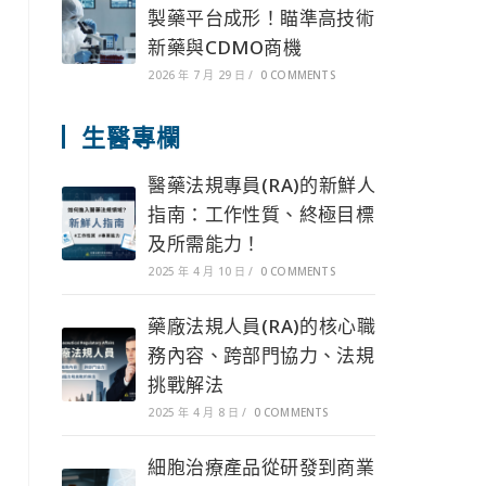
製藥平台成形！瞄準高技術
新藥與CDMO商機
2026 年 7 月 29 日
/
0 COMMENTS
生醫專欄
醫藥法規專員(RA)的新鮮人
指南：工作性質、終極目標
及所需能力！
2025 年 4 月 10 日
/
0 COMMENTS
藥廠法規人員(RA)的核心職
務內容、跨部門協力、法規
挑戰解法
2025 年 4 月 8 日
/
0 COMMENTS
細胞治療產品從研發到商業