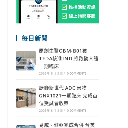
每日新聞
原創生醫OBM-B01獲
TFDA核准IND 將啟動人體
一期臨床
2026 年 8 月 5 日
/
0 COMMENTS
醣聯新世代 ADC 藥物
GNX1021一期臨床 完成首
位受試者收案
2026 年 8 月 3 日
/
0 COMMENTS
易威、健亞完成合併 台美