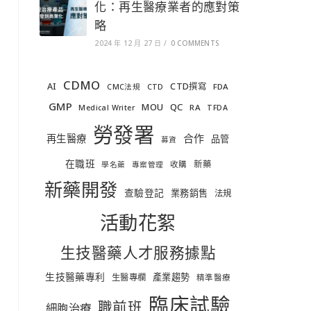
化：再生醫療業者的應對策
略
2024 年 12 月 27 日
/
0 COMMENTS
CDMO
AI
CTD撰寫
FDA
CMC法規
CTD
GMP
MOU
QC
RA
Medical Writer
TFDA
勞發署
合作
再生醫療
品管
募資
在職班
新藥
收購
學名藥
專案管理
新藥開發
查驗登記
業務銷售
法規
活動花絮
生技醫藥人才服務據點
生技醫藥專利
產業趨勢
生醫專欄
精準醫療
臨床試驗
職前班
細胞治療