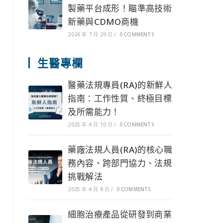
製藥平台成形！瞄準高技術
新藥與CDMO商機
2026 年 7 月 29 日
/
0 COMMENTS
生醫專欄
醫藥法規專員(RA)的新鮮人
指南：工作性質、終極目標
及所需能力！
2025 年 4 月 10 日
/
0 COMMENTS
藥廠法規人員(RA)的核心職
務內容、跨部門協力、法規
挑戰解法
2025 年 4 月 8 日
/
0 COMMENTS
細胞治療產品從研發到商業