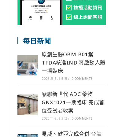
每日新聞
原創生醫OBM-B01獲
TFDA核准IND 將啟動人體
一期臨床
2026 年 8 月 5 日
/
0 COMMENTS
醣聯新世代 ADC 藥物
GNX1021一期臨床 完成首
位受試者收案
2026 年 8 月 3 日
/
0 COMMENTS
易威、健亞完成合併 台美