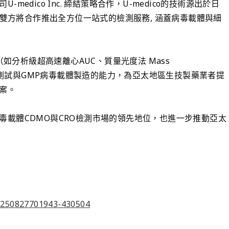
edico Inc. 締結策略合作，U-medico的技術源出於日
 雙方將合作推出全方位一站式的檢測服務, 涵蓋病毒載體與細
（如分析級超高速離心AUC、質量光度法 Mass
導向測試與GMP病毒載體製造的能力，為亞太地區生技製藥業者提
案。
毒載體CDMO與CRO檢測市場的領先地位，也進一步推動亞太
0250827701943-430504