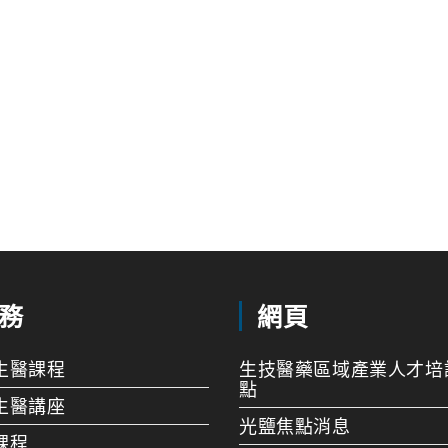
務
網頁
生醫課程
生技醫藥區域產業人才培
點
生醫講座
光鹽焦點消息
課程