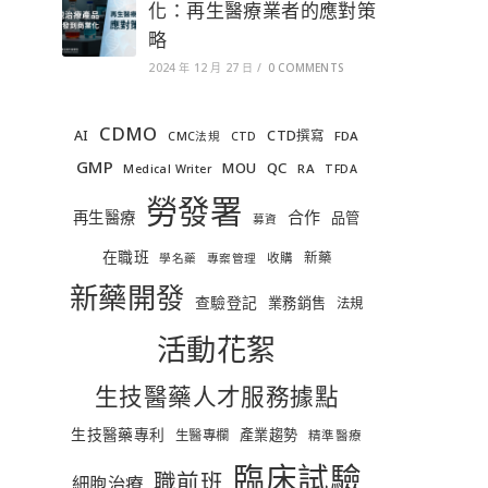
化：再生醫療業者的應對策
略
2024 年 12 月 27 日
/
0 COMMENTS
CDMO
AI
CTD撰寫
FDA
CMC法規
CTD
GMP
MOU
QC
RA
Medical Writer
TFDA
勞發署
合作
再生醫療
品管
募資
在職班
新藥
收購
學名藥
專案管理
新藥開發
查驗登記
業務銷售
法規
活動花絮
生技醫藥人才服務據點
生技醫藥專利
產業趨勢
生醫專欄
精準醫療
臨床試驗
職前班
細胞治療