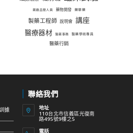
藥物開發
藥華藥
藥廠品管人員
講座
製藥工程師
說明會
醫療器材
醫藥學術專員
醫藥事務
醫藥行銷
聯絡我們
地址
訓據
110台北市信義區光復南
路495號9樓之5
電話