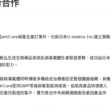
術合作
tiCure病毒生產訂單外，也與日本U-medico Inc.建立策略
啟弘生技生物藥品檢測及病毒載體生產製造業務，成功由日本
場的影力。
用逆轉錄病毒載體同時傳遞多種癌症治療基因至整個腫瘤組織，具備
iCure提供GMP等級病毒製造與檢測，協助其產品快速進入
韓國首位委托製造的客戶，雙方將合作布局韓國細胞及基因產品市