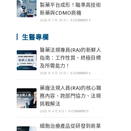
製藥平台成形！瞄準高技術
新藥與CDMO商機
2026 年 7 月 29 日
/
0 COMMENTS
生醫專欄
醫藥法規專員(RA)的新鮮人
指南：工作性質、終極目標
及所需能力！
2025 年 4 月 10 日
/
0 COMMENTS
藥廠法規人員(RA)的核心職
務內容、跨部門協力、法規
挑戰解法
2025 年 4 月 8 日
/
0 COMMENTS
細胞治療產品從研發到商業