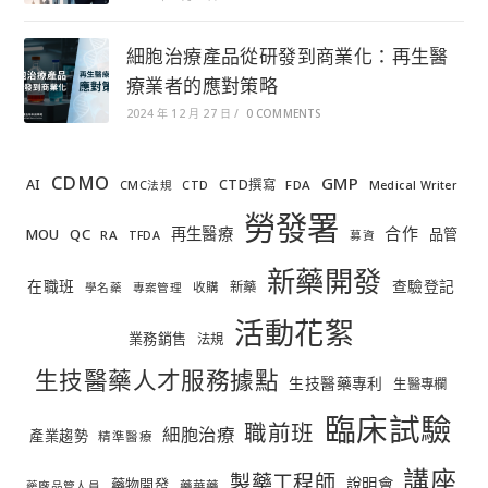
細胞治療產品從研發到商業化：再生醫
療業者的應對策略
2024 年 12 月 27 日
/
0 COMMENTS
CDMO
GMP
AI
CTD撰寫
FDA
CMC法規
CTD
Medical Writer
勞發署
合作
再生醫療
MOU
QC
品管
RA
TFDA
募資
新藥開發
在職班
查驗登記
新藥
收購
學名藥
專案管理
活動花絮
業務銷售
法規
生技醫藥人才服務據點
生技醫藥專利
生醫專欄
臨床試驗
職前班
細胞治療
產業趨勢
精準醫療
講座
製藥工程師
說明會
藥物開發
藥華藥
藥廠品管人員