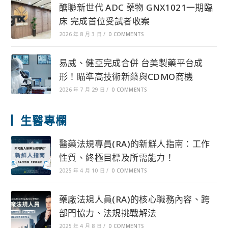
醣聯新世代 ADC 藥物 GNX1021一期臨
床 完成首位受試者收案
2026 年 8 月 3 日
/
0 COMMENTS
易威、健亞完成合併 台美製藥平台成
形！瞄準高技術新藥與CDMO商機
2026 年 7 月 29 日
/
0 COMMENTS
生醫專欄
醫藥法規專員(RA)的新鮮人指南：工作
性質、終極目標及所需能力！
2025 年 4 月 10 日
/
0 COMMENTS
藥廠法規人員(RA)的核心職務內容、跨
部門協力、法規挑戰解法
2025 年 4 月 8 日
/
0 COMMENTS