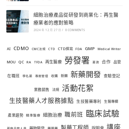
細胞治療產品從研發到商業化：再生醫
療業者的應對策略
2024 年 12 月 27 日
/
0 COMMENTS
CDMO
GMP
AI
CTD撰寫
FDA
CMC法規
CTD
Medical Writer
勞發署
合作
再生醫療
MOU
QC
品管
RA
TFDA
募資
新藥開發
在職班
查驗登記
新藥
收購
學名藥
專案管理
活動花絮
業務銷售
法規
生技醫藥人才服務據點
生技醫藥專利
生醫專欄
臨床試驗
職前班
細胞治療
產業趨勢
精準醫療
講座
製藥工程師
說明會
藥物開發
藥華藥
藥廠品管人員