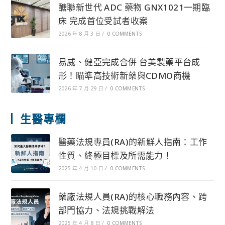
醣聯新世代 ADC 藥物 GNX1021一期臨
床 完成首位受試者收案
2026 年 8 月 3 日
/
0 COMMENTS
易威、健亞完成合併 台美製藥平台成
形！瞄準高技術新藥與CDMO商機
2026 年 7 月 29 日
/
0 COMMENTS
生醫專欄
醫藥法規專員(RA)的新鮮人指南：工作
性質、終極目標及所需能力！
2025 年 4 月 10 日
/
0 COMMENTS
藥廠法規人員(RA)的核心職務內容、跨
部門協力、法規挑戰解法
2025 年 4 月 8 日
/
0 COMMENTS