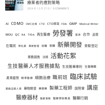
療業者的應對策略
2024 年 12 月 27 日
/
0 COMMENTS
CDMO
GMP
AI
CTD撰寫
FDA
CMC法規
CTD
Medical Writer
勞發署
合作
再生醫療
MOU
QC
品管
RA
TFDA
募資
新藥開發
在職班
查驗登記
新藥
收購
學名藥
專案管理
活動花絮
業務銷售
法規
生技醫藥人才服務據點
生技醫藥專利
生醫專欄
臨床試驗
職前班
細胞治療
產業趨勢
精準醫療
講座
製藥工程師
說明會
藥物開發
藥華藥
藥廠品管人員
醫療器材
醫藥行銷
醫藥學術專員
醫藥事務