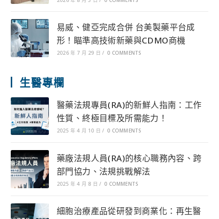
易威、健亞完成合併 台美製藥平台成
形！瞄準高技術新藥與CDMO商機
2026 年 7 月 29 日
/
0 COMMENTS
生醫專欄
醫藥法規專員(RA)的新鮮人指南：工作
性質、終極目標及所需能力！
2025 年 4 月 10 日
/
0 COMMENTS
藥廠法規人員(RA)的核心職務內容、跨
部門協力、法規挑戰解法
2025 年 4 月 8 日
/
0 COMMENTS
細胞治療產品從研發到商業化：再生醫