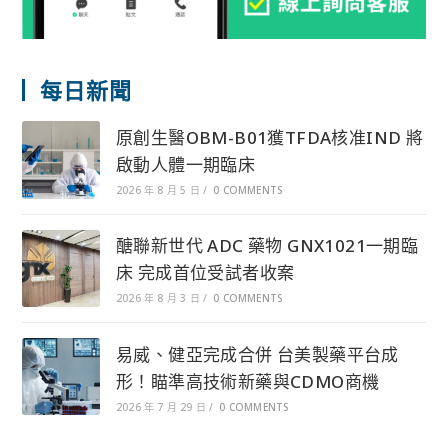
每日新聞
原創生醫OBM-B01獲TFDA核准IND 將
啟動人體一期臨床
2026 年 8 月 5 日
/
0 COMMENTS
醣聯新世代 ADC 藥物 GNX1021一期臨
床 完成首位受試者收案
2026 年 8 月 3 日
/
0 COMMENTS
易威、健亞完成合併 台美製藥平台成
形！瞄準高技術新藥與CDMO商機
2026 年 7 月 29 日
/
0 COMMENTS