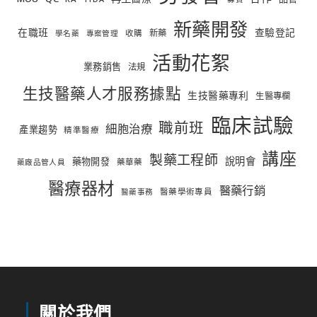
新藥開發
在職班
查驗登記
新藥
收購
學名藥
專案管理
活動花絮
業務銷售
法規
生技醫藥人才服務據點
生技醫藥專利
生醫專欄
臨床試驗
職前班
細胞治療
產業趨勢
精準醫療
講座
製藥工程師
說明會
藥物開發
藥華藥
藥廠品管人員
醫療器材
醫藥行銷
醫藥學術專員
醫藥事務
關於我們