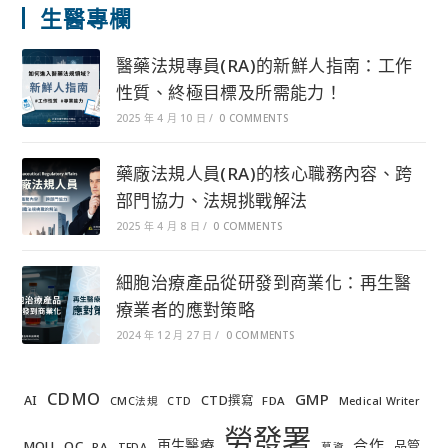
生醫專欄
醫藥法規專員(RA)的新鮮人指南：工作
性質、終極目標及所需能力！
2025 年 4 月 10 日
/
0 COMMENTS
藥廠法規人員(RA)的核心職務內容、跨
部門協力、法規挑戰解法
2025 年 4 月 8 日
/
0 COMMENTS
細胞治療產品從研發到商業化：再生醫
療業者的應對策略
2024 年 12 月 27 日
/
0 COMMENTS
CDMO
GMP
AI
CTD撰寫
FDA
CMC法規
CTD
Medical Writer
勞發署
合作
再生醫療
MOU
QC
品管
RA
TFDA
募資