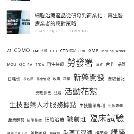
細胞治療產品從研發到商業化：再生醫
療業者的應對策略
2024 年 12 月 27 日
/
0 COMMENTS
CDMO
GMP
AI
CTD撰寫
FDA
CMC法規
CTD
Medical Writer
勞發署
合作
再生醫療
MOU
QC
品管
RA
TFDA
募資
新藥開發
在職班
查驗登記
新藥
收購
學名藥
專案管理
活動花絮
業務銷售
法規
生技醫藥人才服務據點
生技醫藥專利
生醫專欄
臨床試驗
職前班
細胞治療
產業趨勢
精準醫療
講座
製藥工程師
說明會
藥物開發
藥華藥
藥廠品管人員