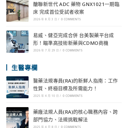
醣聯新世代 ADC 藥物 GNX1021一期臨
床 完成首位受試者收案
2026 年 8 月 3 日
/
0 COMMENTS
易威、健亞完成合併 台美製藥平台成
形！瞄準高技術新藥與CDMO商機
2026 年 7 月 29 日
/
0 COMMENTS
生醫專欄
醫藥法規專員(RA)的新鮮人指南：工作
性質、終極目標及所需能力！
2025 年 4 月 10 日
/
0 COMMENTS
藥廠法規人員(RA)的核心職務內容、跨
部門協力、法規挑戰解法
2025 年 4 月 8 日
/
0 COMMENTS