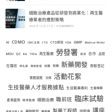
細胞治療產品從研發到商業化：再生醫
療業者的應對策略
2024 年 12 月 27 日
/
0 COMMENTS
CDMO
GMP
AI
CTD撰寫
FDA
CMC法規
CTD
Medical Writer
勞發署
合作
再生醫療
MOU
QC
品管
RA
TFDA
募資
新藥開發
在職班
查驗登記
新藥
收購
學名藥
專案管理
活動花絮
業務銷售
法規
生技醫藥人才服務據點
生技醫藥專利
生醫專欄
臨床試驗
職前班
細胞治療
產業趨勢
精準醫療
講座
製藥工程師
說明會
藥物開發
藥華藥
藥廠品管人員