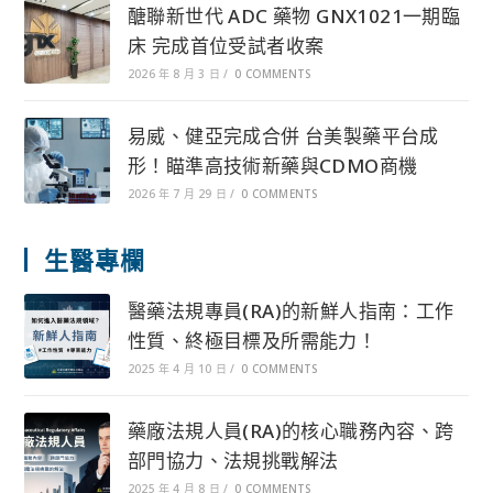
醣聯新世代 ADC 藥物 GNX1021一期臨
床 完成首位受試者收案
2026 年 8 月 3 日
/
0 COMMENTS
易威、健亞完成合併 台美製藥平台成
形！瞄準高技術新藥與CDMO商機
2026 年 7 月 29 日
/
0 COMMENTS
生醫專欄
醫藥法規專員(RA)的新鮮人指南：工作
性質、終極目標及所需能力！
2025 年 4 月 10 日
/
0 COMMENTS
藥廠法規人員(RA)的核心職務內容、跨
部門協力、法規挑戰解法
2025 年 4 月 8 日
/
0 COMMENTS