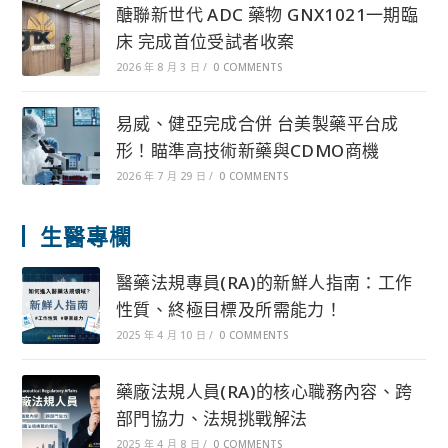
醣聯新世代 ADC 藥物 GNX1021一期臨
床 完成首位受試者收案
2026 年 8 月 3 日
/
0 COMMENTS
易威、健亞完成合併 台美製藥平台成
形！瞄準高技術新藥與CDMO商機
2026 年 7 月 29 日
/
0 COMMENTS
生醫專欄
醫藥法規專員(RA)的新鮮人指南：工作
性質、終極目標及所需能力！
2025 年 4 月 10 日
/
0 COMMENTS
藥廠法規人員(RA)的核心職務內容、跨
部門協力、法規挑戰解法
2025 年 4 月 8 日
/
0 COMMENTS