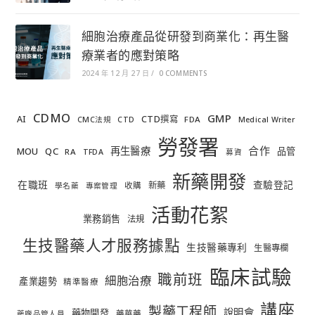
細胞治療產品從研發到商業化：再生醫
療業者的應對策略
2024 年 12 月 27 日
/
0 COMMENTS
CDMO
GMP
AI
CTD撰寫
FDA
CMC法規
CTD
Medical Writer
勞發署
合作
再生醫療
MOU
QC
品管
RA
TFDA
募資
新藥開發
在職班
查驗登記
新藥
收購
學名藥
專案管理
活動花絮
業務銷售
法規
生技醫藥人才服務據點
生技醫藥專利
生醫專欄
臨床試驗
職前班
細胞治療
產業趨勢
精準醫療
講座
製藥工程師
說明會
藥物開發
藥華藥
藥廠品管人員