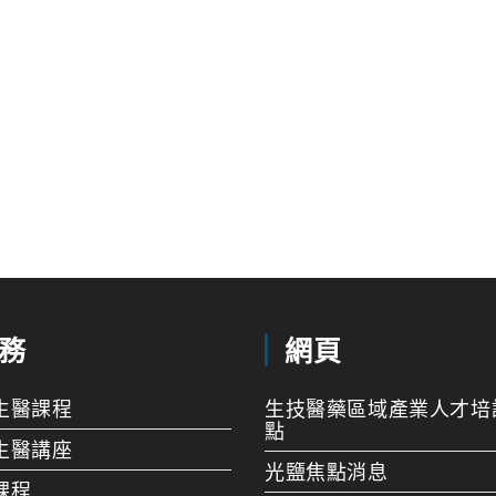
務
網頁
生醫課程
生技醫藥區域產業人才培
點
生醫講座
光鹽焦點消息
課程