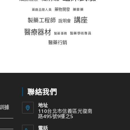
藥物開發
藥華藥
藥廠品管人員
講座
製藥工程師
說明會
醫療器材
醫藥學術專員
醫藥事務
醫藥行銷
聯絡我們
地址
訓據
110台北市信義區光復南
路495號9樓之5
電話