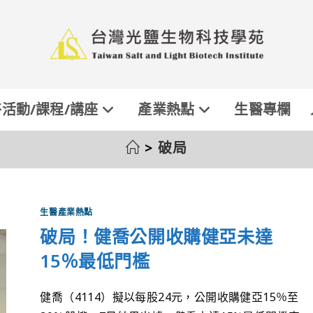
活動/課程/講座
產業熱點
生醫專欄
>
破局
生醫產業熱點
破局！健喬公開收購健亞未達
15％最低門檻
健喬（4114）擬以每股24元，公開收購健亞15％至