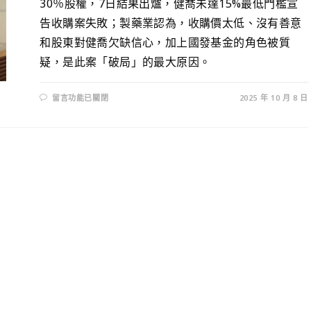
30％股權，7日結果出爐，健喬未達15%最低門檻宣
告收購案失敗；製藥業認為，收購價太低、沒有善意
和股東對健喬欠缺信心，加上國發基金的角色被質
疑，是此案「破局」的最大原因。
留言功能已關閉
2025 年 10 月 8 日