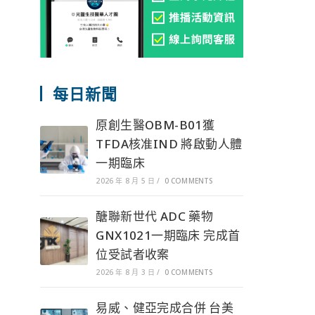
每日新聞
原創生醫OBM-B01獲
TFDA核准IND 將啟動人體
一期臨床
2026 年 8 月 5 日
/
0 COMMENTS
醣聯新世代 ADC 藥物
GNX1021一期臨床 完成首
位受試者收案
2026 年 8 月 3 日
/
0 COMMENTS
易威、健亞完成合併 台美