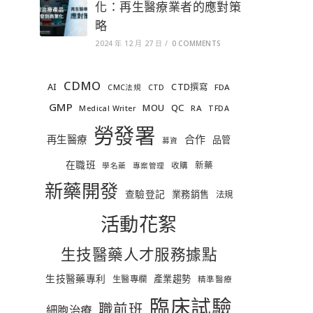
化：再生醫療業者的應對策
略
2024 年 12 月 27 日
/
0 COMMENTS
CDMO
AI
CTD撰寫
FDA
CMC法規
CTD
GMP
MOU
QC
RA
Medical Writer
TFDA
勞發署
合作
再生醫療
品管
募資
在職班
新藥
收購
學名藥
專案管理
新藥開發
查驗登記
業務銷售
法規
活動花絮
生技醫藥人才服務據點
生技醫藥專利
產業趨勢
生醫專欄
精準醫療
臨床試驗
職前班
細胞治療