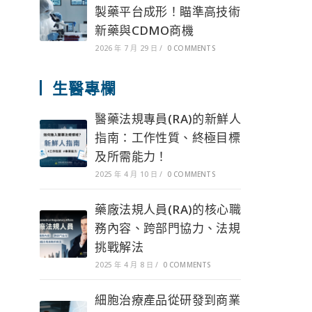
製藥平台成形！瞄準高技術
新藥與CDMO商機
2026 年 7 月 29 日
/
0 COMMENTS
生醫專欄
醫藥法規專員(RA)的新鮮人
指南：工作性質、終極目標
及所需能力！
2025 年 4 月 10 日
/
0 COMMENTS
藥廠法規人員(RA)的核心職
務內容、跨部門協力、法規
挑戰解法
2025 年 4 月 8 日
/
0 COMMENTS
細胞治療產品從研發到商業