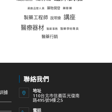
藥物開發
藥華藥
藥廠品管人員
講座
製藥工程師
說明會
醫療器材
醫藥學術專員
醫藥事務
醫藥行銷
聯絡我們
地址
訓據
110台北市信義區光復南
路495號9樓之5
電話