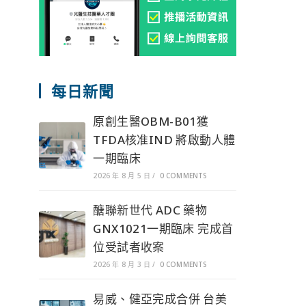
每日新聞
原創生醫OBM-B01獲
TFDA核准IND 將啟動人體
一期臨床
2026 年 8 月 5 日
/
0 COMMENTS
醣聯新世代 ADC 藥物
GNX1021一期臨床 完成首
位受試者收案
2026 年 8 月 3 日
/
0 COMMENTS
易威、健亞完成合併 台美