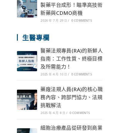
製藥平台成形！瞄準高技術
新藥與CDMO商機
2026 年 7 月 29 日
/
0 COMMENTS
生醫專欄
醫藥法規專員(RA)的新鮮人
指南：工作性質、終極目標
及所需能力！
2025 年 4 月 10 日
/
0 COMMENTS
藥廠法規人員(RA)的核心職
務內容、跨部門協力、法規
挑戰解法
2025 年 4 月 8 日
/
0 COMMENTS
細胞治療產品從研發到商業