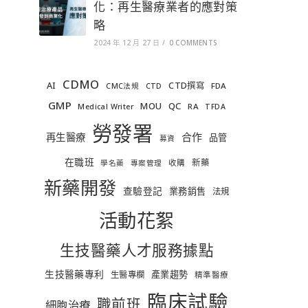
化：再生醫療業者的應對策
略
2024 年 12 月 27 日
/
0 COMMENTS
CDMO
AI
CTD撰寫
FDA
CMC法規
CTD
GMP
MOU
QC
RA
Medical Writer
TFDA
勞發署
合作
再生醫療
品管
募資
在職班
新藥
收購
學名藥
專案管理
新藥開發
查驗登記
業務銷售
法規
活動花絮
生技醫藥人才服務據點
生技醫藥專利
產業趨勢
生醫專欄
精準醫療
臨床試驗
職前班
細胞治療