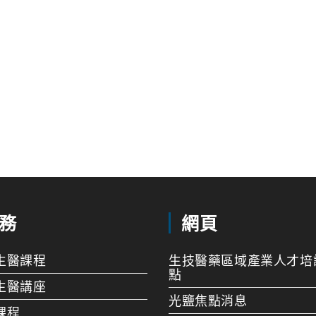
務
網頁
生醫課程
生技醫藥區域產業人才培
點
生醫講座
光鹽焦點消息
課程