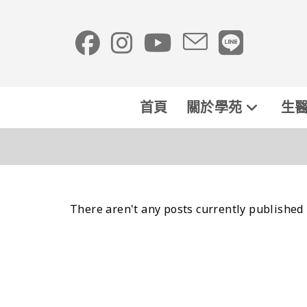
首頁
關於學苑
生醫
There aren't any posts currently published 