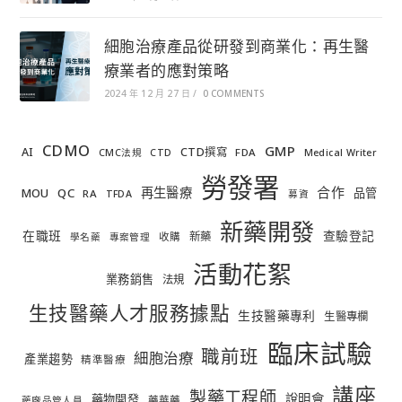
細胞治療產品從研發到商業化：再生醫
療業者的應對策略
2024 年 12 月 27 日
/
0 COMMENTS
CDMO
GMP
AI
CTD撰寫
FDA
CMC法規
CTD
Medical Writer
勞發署
合作
再生醫療
MOU
QC
品管
RA
TFDA
募資
新藥開發
在職班
查驗登記
新藥
收購
學名藥
專案管理
活動花絮
業務銷售
法規
生技醫藥人才服務據點
生技醫藥專利
生醫專欄
臨床試驗
職前班
細胞治療
產業趨勢
精準醫療
講座
製藥工程師
說明會
藥物開發
藥華藥
藥廠品管人員