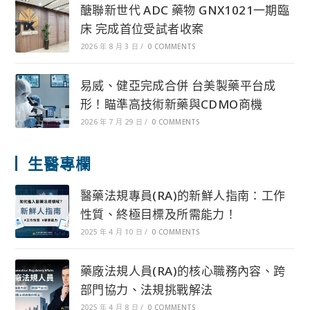
醣聯新世代 ADC 藥物 GNX1021一期臨
床 完成首位受試者收案
2026 年 8 月 3 日
/
0 COMMENTS
易威、健亞完成合併 台美製藥平台成
形！瞄準高技術新藥與CDMO商機
2026 年 7 月 29 日
/
0 COMMENTS
生醫專欄
醫藥法規專員(RA)的新鮮人指南：工作
性質、終極目標及所需能力！
2025 年 4 月 10 日
/
0 COMMENTS
藥廠法規人員(RA)的核心職務內容、跨
部門協力、法規挑戰解法
2025 年 4 月 8 日
/
0 COMMENTS