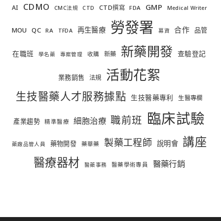
CDMO
GMP
AI
CTD撰寫
FDA
CMC法規
CTD
Medical Writer
勞發署
合作
再生醫療
MOU
QC
品管
RA
TFDA
募資
新藥開發
在職班
查驗登記
新藥
收購
學名藥
專案管理
活動花絮
業務銷售
法規
生技醫藥人才服務據點
生技醫藥專利
生醫專欄
臨床試驗
職前班
細胞治療
產業趨勢
精準醫療
講座
製藥工程師
說明會
藥物開發
藥華藥
藥廠品管人員
醫療器材
醫藥行銷
醫藥學術專員
醫藥事務