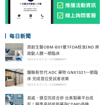
每日新聞
原創生醫OBM-B01獲TFDA核准IND 將
啟動人體一期臨床
2026 年 8 月 5 日
/
0 COMMENTS
醣聯新世代 ADC 藥物 GNX1021一期臨
床 完成首位受試者收案
2026 年 8 月 3 日
/
0 COMMENTS
易威、健亞完成合併 台美製藥平台成
形！瞄準高技術新藥與CDMO商機