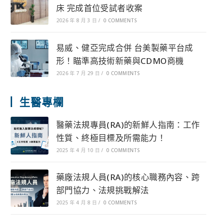
床 完成首位受試者收案
2026 年 8 月 3 日
/
0 COMMENTS
易威、健亞完成合併 台美製藥平台成
形！瞄準高技術新藥與CDMO商機
2026 年 7 月 29 日
/
0 COMMENTS
生醫專欄
醫藥法規專員(RA)的新鮮人指南：工作
性質、終極目標及所需能力！
2025 年 4 月 10 日
/
0 COMMENTS
藥廠法規人員(RA)的核心職務內容、跨
部門協力、法規挑戰解法
2025 年 4 月 8 日
/
0 COMMENTS