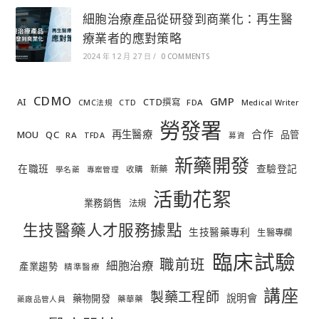
細胞治療產品從研發到商業化：再生醫
療業者的應對策略
2024 年 12 月 27 日
/
0 COMMENTS
CDMO
GMP
AI
CTD撰寫
FDA
CMC法規
CTD
Medical Writer
勞發署
合作
再生醫療
MOU
QC
品管
RA
TFDA
募資
新藥開發
在職班
查驗登記
新藥
收購
學名藥
專案管理
活動花絮
業務銷售
法規
生技醫藥人才服務據點
生技醫藥專利
生醫專欄
臨床試驗
職前班
細胞治療
產業趨勢
精準醫療
講座
製藥工程師
說明會
藥物開發
藥華藥
藥廠品管人員