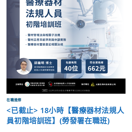
在職進修
<已截止> 18小時【醫療器材法規人
員初階培訓班】(勞發署在職班)