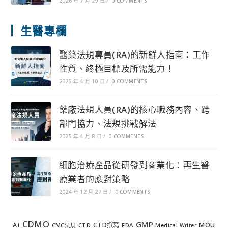
2026 年 7 月 29 日
/
0 COMMENTS
生醫專欄
醫藥法規專員(RA)的新鮮人指南：工作
性質、終極目標及所需能力！
2025 年 4 月 10 日
/
0 COMMENTS
藥廠法規人員(RA)的核心職務內容、跨
部門協力、法規挑戰解法
2025 年 4 月 8 日
/
0 COMMENTS
細胞治療產品從研發到商業化：再生醫
療業者的應對策略
2024 年 12 月 27 日
/
0 COMMENTS
CDMO
GMP
MOU
AI
CTD撰寫
FDA
CMC法規
CTD
Medical Writer