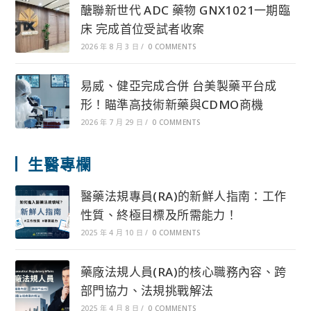
醣聯新世代 ADC 藥物 GNX1021一期臨
床 完成首位受試者收案
2026 年 8 月 3 日
/
0 COMMENTS
易威、健亞完成合併 台美製藥平台成
形！瞄準高技術新藥與CDMO商機
2026 年 7 月 29 日
/
0 COMMENTS
生醫專欄
醫藥法規專員(RA)的新鮮人指南：工作
性質、終極目標及所需能力！
2025 年 4 月 10 日
/
0 COMMENTS
藥廠法規人員(RA)的核心職務內容、跨
部門協力、法規挑戰解法
2025 年 4 月 8 日
/
0 COMMENTS