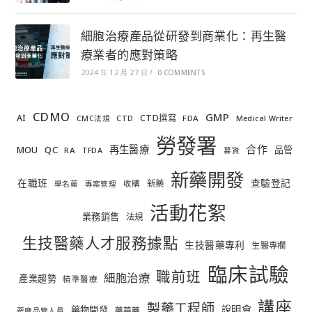
細胞治療產品從研發到商業化：再生醫
療業者的應對策略
2024 年 12 月 27 日
/
0 COMMENTS
CDMO
GMP
AI
CTD撰寫
FDA
CMC法規
CTD
Medical Writer
勞發署
合作
再生醫療
MOU
QC
品管
RA
TFDA
募資
新藥開發
在職班
查驗登記
新藥
收購
學名藥
專案管理
活動花絮
業務銷售
法規
生技醫藥人才服務據點
生技醫藥專利
生醫專欄
臨床試驗
職前班
細胞治療
產業趨勢
精準醫療
講座
製藥工程師
說明會
藥物開發
藥華藥
藥廠品管人員