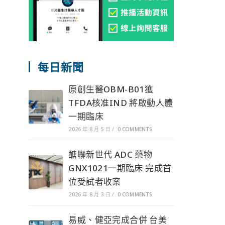
每日新聞
原創生醫OBM-B01獲
TFDA核准IND 將啟動人體
一期臨床
2026 年 8 月 5 日
/
0 COMMENTS
醣聯新世代 ADC 藥物
GNX1021一期臨床 完成首
位受試者收案
2026 年 8 月 3 日
/
0 COMMENTS
易威、健亞完成合併 台美