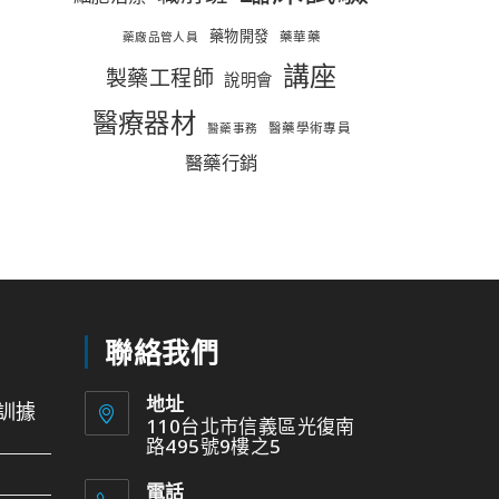
藥物開發
藥華藥
藥廠品管人員
講座
製藥工程師
說明會
醫療器材
醫藥學術專員
醫藥事務
醫藥行銷
聯絡我們
地址
訓據
110台北市信義區光復南
路495號9樓之5
電話