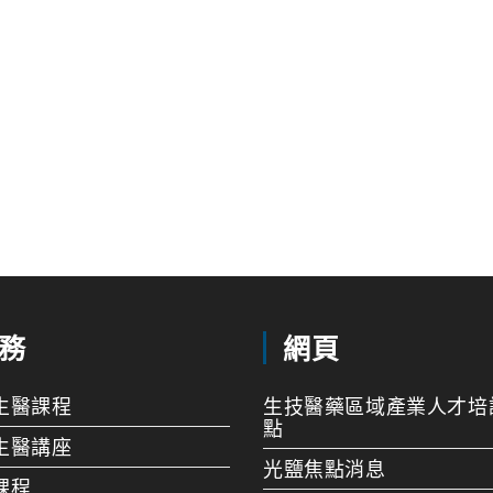
務
網頁
生醫課程
生技醫藥區域產業人才培
點
生醫講座
光鹽焦點消息
課程