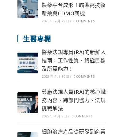
製藥平台成形！瞄準高技術
新藥與CDMO商機
2026 年 7 月 29 日
/
0 COMMENTS
生醫專欄
醫藥法規專員(RA)的新鮮人
指南：工作性質、終極目標
及所需能力！
2025 年 4 月 10 日
/
0 COMMENTS
藥廠法規人員(RA)的核心職
務內容、跨部門協力、法規
挑戰解法
2025 年 4 月 8 日
/
0 COMMENTS
細胞治療產品從研發到商業