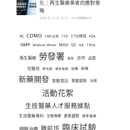
化：再生醫療業者的應對策
略
2024 年 12 月 27 日
/
0 COMMENTS
CDMO
AI
CTD撰寫
FDA
CMC法規
CTD
GMP
MOU
QC
RA
Medical Writer
TFDA
勞發署
合作
再生醫療
品管
募資
在職班
新藥
收購
學名藥
專案管理
新藥開發
查驗登記
業務銷售
法規
活動花絮
生技醫藥人才服務據點
生技醫藥專利
產業趨勢
生醫專欄
精準醫療
臨床試驗
職前班
細胞治療