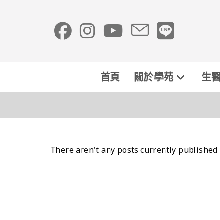
首頁
關於學苑
生醫
There aren't any posts currently published 