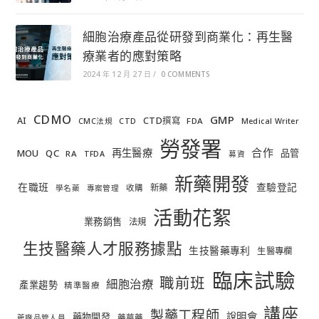
細胞治療產品從研發到商業化：再生醫
療業者的應對策略
2024 年 12 月 27 日
/
0 COMMENTS
CDMO
GMP
AI
CTD撰寫
FDA
CMC法規
CTD
Medical Writer
勞發署
合作
再生醫療
MOU
QC
品管
RA
TFDA
募資
新藥開發
在職班
查驗登記
新藥
收購
學名藥
專案管理
活動花絮
業務銷售
法規
生技醫藥人才服務據點
生技醫藥專利
生醫專欄
臨床試驗
職前班
細胞治療
產業趨勢
精準醫療
講座
製藥工程師
說明會
藥物開發
藥華藥
藥廠品管人員