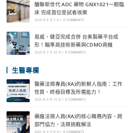
醣聯新世代 ADC 藥物 GNX1021一期臨
床 完成首位受試者收案
2026 年 8 月 3 日
/
0 COMMENTS
易威、健亞完成合併 台美製藥平台成
形！瞄準高技術新藥與CDMO商機
2026 年 7 月 29 日
/
0 COMMENTS
生醫專欄
醫藥法規專員(RA)的新鮮人指南：工作
性質、終極目標及所需能力！
2025 年 4 月 10 日
/
0 COMMENTS
藥廠法規人員(RA)的核心職務內容、跨
部門協力、法規挑戰解法
2025 年 4 月 8 日
/
0 COMMENTS