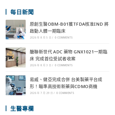
每日新聞
原創生醫OBM-B01獲TFDA核准IND 將
啟動人體一期臨床
2026 年 8 月 5 日
/
0 COMMENTS
醣聯新世代 ADC 藥物 GNX1021一期臨
床 完成首位受試者收案
2026 年 8 月 3 日
/
0 COMMENTS
易威、健亞完成合併 台美製藥平台成
形！瞄準高技術新藥與CDMO商機
2026 年 7 月 29 日
/
0 COMMENTS
生醫專欄