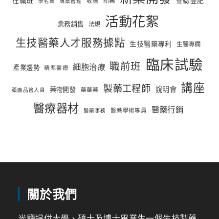
在職班
查驗登記
新藥
收購
學名藥
專案管理
活動花絮
業務銷售
法規
生技醫藥人才服務據點
生技醫藥專利
生醫專欄
臨床試驗
職前班
細胞治療
產業趨勢
精準醫療
講座
製藥工程師
說明會
藥物開發
藥華藥
藥廠品管人員
醫療器材
醫藥行銷
醫藥學術專員
醫藥事務
關於我們
光鹽提供大學、碩士及博士畢業生一個生技製藥