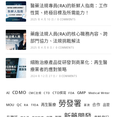
醫藥法規專員(RA)的新鮮人指南：工作
性質、終極目標及所需能力！
2025 年 4 月 10 日
/
0 COMMENTS
藥廠法規人員(RA)的核心職務內容、跨
部門協力、法規挑戰解法
2025 年 4 月 8 日
/
0 COMMENTS
細胞治療產品從研發到商業化：再生醫
療業者的應對策略
2024 年 12 月 27 日
/
0 COMMENTS
CDMO
GMP
AI
CTD撰寫
FDA
CMC法規
CTD
Medical Writer
勞發署
合作
再生醫療
MOU
QC
品管
RA
TFDA
募資
新藥開發