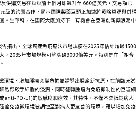
權及併購交易在短短前七個月即飆升至 660億美元，交易額已
美元級的跨國合作，顯示國際製藥巨頭正加速將戰略資源與併購
圖。生華科，在國際大廠加持下，有機會在亞洲創新藥浪潮中
ights報告指出，全球癌症免疫療法市場規模在2025年估計超過1500
，2035年市場規模可望突破3000億美元。特別是在「組合
。
腫瘤微環境、增加腫瘤突變負擔並誘導出腫瘤新抗原，在前臨床試
細胞跟殺手細胞的浸潤，同時翻轉腫瘤內免疫抑制性的巨噬細
1或anti-PD-L1)的敏感度和療效。其特性，不僅不會抵銷病人
腫瘤免疫微環境被調控至對病人更友善的環境，藉以增加免疫