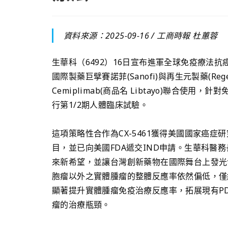
資料來源：2025-09-16 /
工商時報 杜蕙蓉
生華科（6492）16日宣布進軍全球免疫療法抗癌新藥
國際製藥巨擘賽諾菲(Sanofi)與再生元製藥(Regene
Cemiplimab(商品名 Libtayo)聯合使用
行第1/2期人體臨床試驗。
這項策略性合作為CX-5461獲得美國國家癌症
目，並已向美國FDA遞交IND申請。生華科醫務長
來新希望，並讓台灣創新藥物在國際舞台上發光
胞瘤以外之實體腫瘤的整體反應率依然偏低，僅約20%
顯著提升實體腫瘤免疫治療反應率，拓展現有PD-
瘤的治療瓶頸。