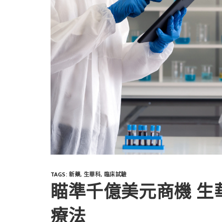
TAGS
:
新藥
,
生華科
,
臨床試驗
瞄準千億美元商機 生
療法