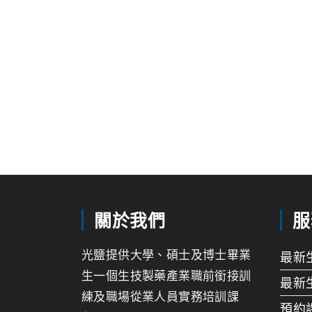
關於我們
服
光鹽提供大學、碩士及博士畢業
最新
生一個生技製藥產業職前銜接訓
最新
練及職場從業人員實務培訓課
預約