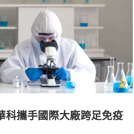
華科攜手國際大廠跨足免疫