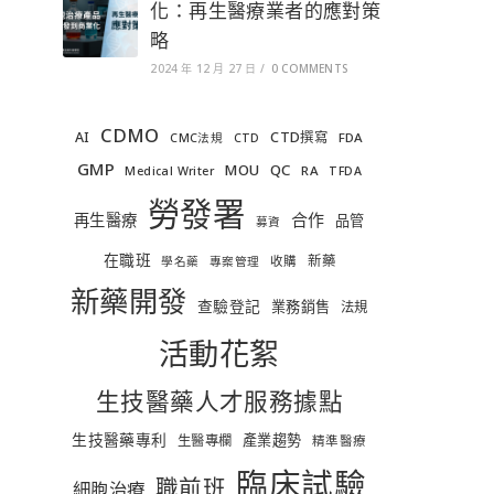
化：再生醫療業者的應對策
略
2024 年 12 月 27 日
/
0 COMMENTS
CDMO
AI
CTD撰寫
FDA
CMC法規
CTD
GMP
MOU
QC
RA
Medical Writer
TFDA
勞發署
合作
再生醫療
品管
募資
在職班
新藥
收購
學名藥
專案管理
新藥開發
查驗登記
業務銷售
法規
活動花絮
生技醫藥人才服務據點
生技醫藥專利
產業趨勢
生醫專欄
精準醫療
臨床試驗
職前班
細胞治療