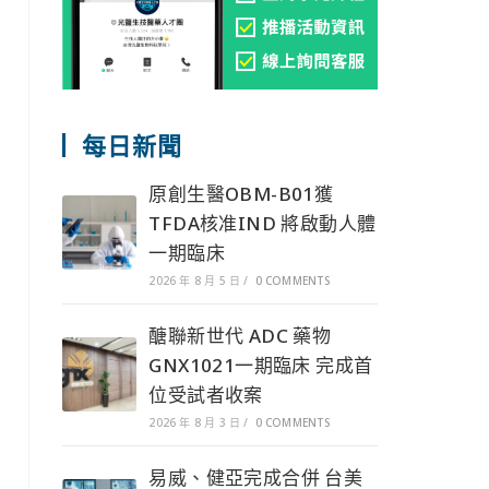
每日新聞
原創生醫OBM-B01獲
TFDA核准IND 將啟動人體
一期臨床
2026 年 8 月 5 日
/
0 COMMENTS
醣聯新世代 ADC 藥物
GNX1021一期臨床 完成首
位受試者收案
2026 年 8 月 3 日
/
0 COMMENTS
易威、健亞完成合併 台美