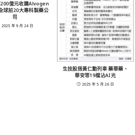
00億元收購Alvogen
身全球前20大專科製藥公
司
2025 年 9 月 24 日
生技股搭黃仁勳列車 藥華藥、
華安等19檔沾AI光
2025 年 5 月 26 日