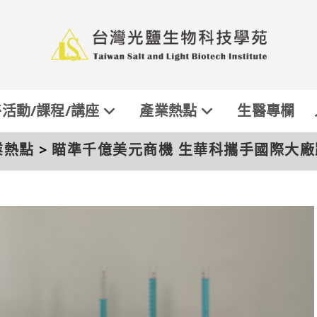
活動/課程/講座
產業熱點
生醫專欄
業熱點
>
瞄準千億美元商機 生華科攜手國際大