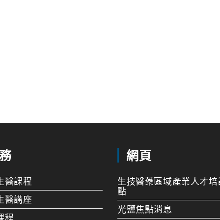
務
網頁
生醫課程
生技醫藥區域產業人才培
點
生醫講座
光鹽焦點消息
課程