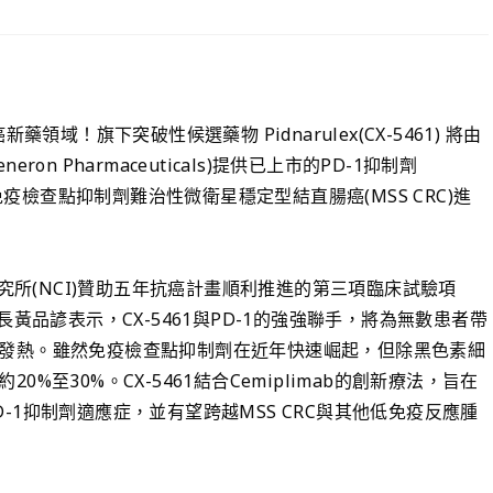
領域！旗下突破性候選藥物 Pidnarulex(CX-5461) 將由
ron Pharmaceuticals)提供已上市的PD-1抑制劑
，針對免疫檢查點抑制劑難治性微衛星穩定型結直腸癌(MSS CRC)進
研究所(NCI)贊助五年抗癌計畫順利推進的第三項臨床試驗項
黃品諺表示，CX-5461與PD-1的強強聯手，將為無數患者帶
發熱。雖然免疫檢查點抑制劑在近年快速崛起，但除黑色素細
至30%。CX-5461結合Cemiplimab的創新療法，旨在
1抑制劑適應症，並有望跨越MSS CRC與其他低免疫反應腫