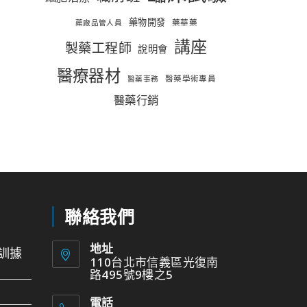
藥物開發
藥華藥
藥廠品管人員
講座
製藥工程師
說明會
醫療器材
醫藥學術專員
醫藥事務
醫藥行銷
聯絡我們
地址
訓據
110台北市信義區光復南
路495號9樓之5
電話