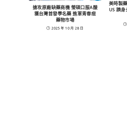
美時製藥2
搶攻原廠缺藥商機 瑩碩口服A酸
US 躋
獲台灣首發學名藥 進軍青春痘
藥物市場
2025 年 10 月 28 日