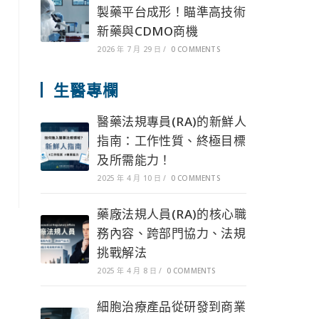
製藥平台成形！瞄準高技術
新藥與CDMO商機
2026 年 7 月 29 日
/
0 COMMENTS
生醫專欄
醫藥法規專員(RA)的新鮮人
指南：工作性質、終極目標
及所需能力！
2025 年 4 月 10 日
/
0 COMMENTS
藥廠法規人員(RA)的核心職
務內容、跨部門協力、法規
挑戰解法
2025 年 4 月 8 日
/
0 COMMENTS
細胞治療產品從研發到商業