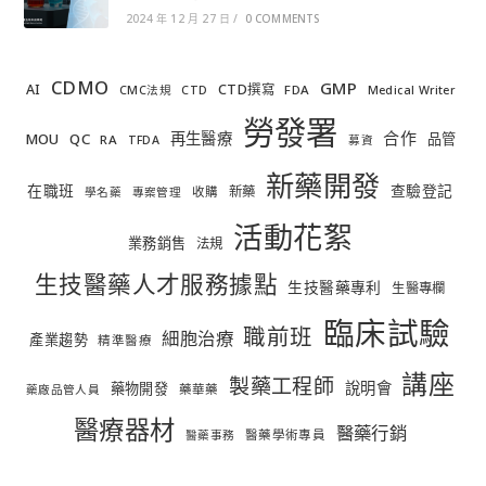
2024 年 12 月 27 日
/
0 COMMENTS
CDMO
GMP
AI
CTD撰寫
FDA
CMC法規
CTD
Medical Writer
勞發署
合作
再生醫療
MOU
QC
品管
RA
TFDA
募資
新藥開發
在職班
查驗登記
新藥
收購
學名藥
專案管理
活動花絮
業務銷售
法規
生技醫藥人才服務據點
生技醫藥專利
生醫專欄
臨床試驗
職前班
細胞治療
產業趨勢
精準醫療
講座
製藥工程師
說明會
藥物開發
藥華藥
藥廠品管人員
醫療器材
醫藥行銷
醫藥學術專員
醫藥事務