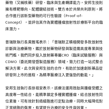
藥物（又稱核藥）研發、臨床與生產轉譯能力，安邦生技則
擁有標靶導向、配體鍵結技術。雙方本於共榮共利原則，將
合作進行該新型藥物的可行性驗證（Proof-of-
Concept），並評估其作為實體腫瘤放射性診療新平台的臨
床潛力。
普瑞默執行長黃雅瑤表示：「普瑞默正積極開發多款放射性
診斷與治療藥物，鑑於放射藥物研發與製造需高度專業與技
術門檻，我們同步投入放射藥專屬CRO（臨床試驗服務）與
CDMO（委託開發暨製造服務）領域，致力打造一站式整合
解決方案，此次與安邦生技的合作，有助於加速創新藥品從
研發到上市的進程，為精準醫療注入更強勁的動能。」
安邦生技執行長徐祖安表示，該療法運用胜肽與腫瘤受體之
高度專一性結合，能精準鎖定多種實體腫瘤，結合放射性同
位素後，可有效針對癌細胞進行定點治療，同時大幅降低對
正常細胞的傷害，有望提升治療的安全性與效果。