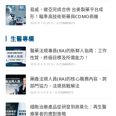
易威、健亞完成合併 台美製藥平台成
形！瞄準高技術新藥與CDMO商機
2026 年 7 月 29 日
/
0 COMMENTS
生醫專欄
醫藥法規專員(RA)的新鮮人指南：工作
性質、終極目標及所需能力！
2025 年 4 月 10 日
/
0 COMMENTS
藥廠法規人員(RA)的核心職務內容、跨
部門協力、法規挑戰解法
2025 年 4 月 8 日
/
0 COMMENTS
細胞治療產品從研發到商業化：再生醫
療業者的應對策略