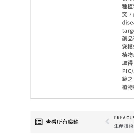
種植
究，
dis
ta
藥品
究模
植物
取得
PI
範之
植物
PREVIOU
查看所有職缺
生產技術