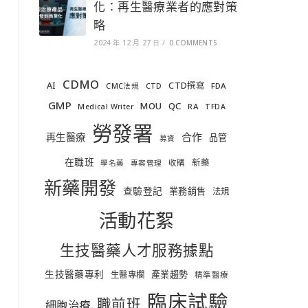
化：再生醫療業者的應對策
略
2024 年 12 月 27 日
/
0 COMMENTS
CDMO
AI
CTD撰寫
FDA
CMC法規
CTD
GMP
MOU
QC
RA
Medical Writer
TFDA
勞發署
合作
再生醫療
品管
募資
在職班
新藥
收購
學名藥
專案管理
新藥開發
查驗登記
業務銷售
法規
活動花絮
生技醫藥人才服務據點
生技醫藥專利
產業趨勢
生醫專欄
精準醫療
臨床試驗
職前班
細胞治療