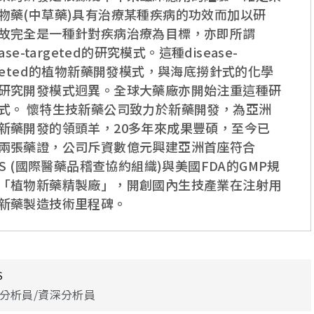
物藥(中草藥)具有治療某種疾病的功效而加以研
故完全是一種針對疾病治療為目標，亦即所謂
ease-targeted的研究模式。這種disease-
rgeted的植物新藥開發模式，與海底撈針式的化學
研究開發模式迥異。全球大藥廠亦開始注重這種研
式。 懷特生技新藥公司致力於新藥開發，為亞洲
新藥開發的領頭羊，20多年來成果豐碩，至今已
兩張藥證，公司斥資數億元興建亞洲首座符合
C/S (國際醫藥品稽查協約組織)與美國FDA的GMP規
「植物新藥精製廠」，開創國內生技產業在注射用
新藥製造技術里程碑。
S
分析員/資深分析員