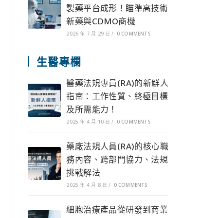
製藥平台成形！瞄準高技術
新藥與CDMO商機
2026 年 7 月 29 日
/
0 COMMENTS
生醫專欄
醫藥法規專員(RA)的新鮮人
指南：工作性質、終極目標
及所需能力！
2025 年 4 月 10 日
/
0 COMMENTS
藥廠法規人員(RA)的核心職
務內容、跨部門協力、法規
挑戰解法
2025 年 4 月 8 日
/
0 COMMENTS
細胞治療產品從研發到商業