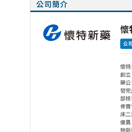
公司簡介
懷
公
懷特
創立
藥公
發完
部核
骨寶
床二
優異
物新