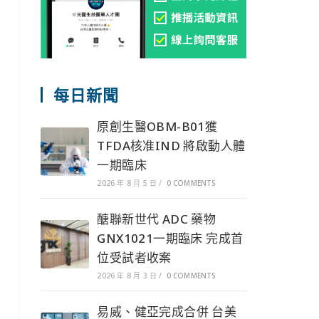
每日新聞
原創生醫OBM-B01獲
TFDA核准IND 將啟動人體
一期臨床
2026 年 8 月 5 日
/
0 COMMENTS
醣聯新世代 ADC 藥物
GNX1021一期臨床 完成首
位受試者收案
2026 年 8 月 3 日
/
0 COMMENTS
易威、健亞完成合併 台美