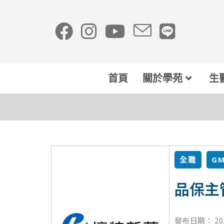
首頁
關於學苑
生
全職
G
品保主
發布日期：
20