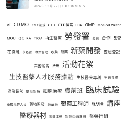
2024 年 12 月 27 日
/
0 COMMENTS
CDMO
GMP
AI
CTD撰寫
FDA
CMC法規
CTD
Medical Writer
勞發署
合作
再生醫療
MOU
QC
品管
RA
TFDA
募資
新藥開發
在職班
查驗登記
新藥
收購
學名藥
專案管理
活動花絮
業務銷售
法規
生技醫藥人才服務據點
生技醫藥專利
生醫專欄
臨床試驗
職前班
細胞治療
產業趨勢
精準醫療
講座
製藥工程師
說明會
藥物開發
藥華藥
藥廠品管人員
醫療器材
醫藥行銷
醫藥學術專員
醫藥事務