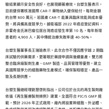
驗結果顯示安全性良好，也展現顯著療效。台塑生醫表示，
目前健保署核准國際 CAR-T 藥物納入健保給付，每劑金額
約台幣 800 萬元，若國產 CAR-T 能兼具臨床效能與成本優
勢，將具備高度競爭力。據衛福部 2022 年癌症登記資料，
非霍奇金氏淋巴瘤位居台灣癌症發生率第 10 名，每年新增
患者約 4,900 人，其中傳統治療失敗率達 40-50%。
台塑生醫董事長王瑞瑜表示，此次合作不僅因應宇越 2 期臨
床試驗的供藥需求，更著眼於藥證申請與後續量產，雙方將
整合臨床級製劑生產、GMP 製造、品質管理等優勢，建立
具國際競爭力的細胞藥物生產模式，確保製程穩定、產品一
致及長期供應。
台塑生醫總經理劉慧啓則指出，公司位於台北的再生製劑廠
依循《再生醫療製劑條例》建置，全面符合 PIC/S GMP 規
範，預計 2026 年正式啟用，廠內將設置幹細胞、外泌體、