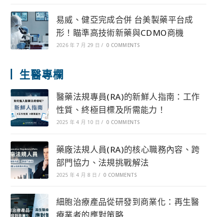
易威、健亞完成合併 台美製藥平台成
形！瞄準高技術新藥與CDMO商機
2026 年 7 月 29 日
/
0 COMMENTS
生醫專欄
醫藥法規專員(RA)的新鮮人指南：工作
性質、終極目標及所需能力！
2025 年 4 月 10 日
/
0 COMMENTS
藥廠法規人員(RA)的核心職務內容、跨
部門協力、法規挑戰解法
2025 年 4 月 8 日
/
0 COMMENTS
細胞治療產品從研發到商業化：再生醫
療業者的應對策略