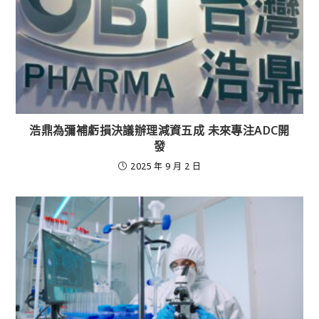
浩鼎為彌補虧損決議辦理減資五成 未來專注ADC開
發
2025 年 9 月 2 日