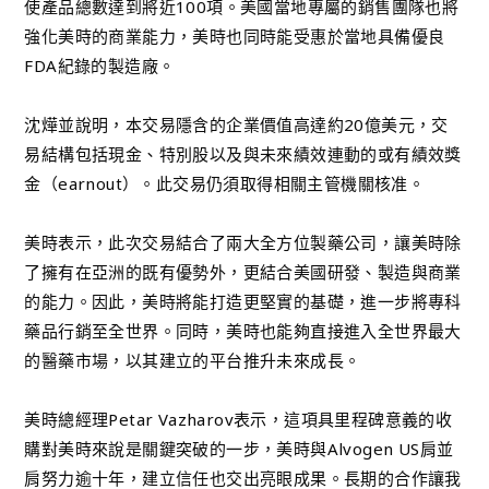
使產品總數達到將近100項。美國當地專屬的銷售團隊也將
強化美時的商業能力，美時也同時能受惠於當地具備優良
FDA紀錄的製造廠。
沈燁並說明，本交易隱含的企業價值高達約20億美元，交
易結構包括現金、特別股以及與未來績效連動的或有績效獎
金（earnout）。此交易仍須取得相關主管機關核准。
美時表示，此次交易結合了兩大全方位製藥公司，讓美時除
了擁有在亞洲的既有優勢外，更結合美國研發、製造與商業
的能力。因此，美時將能打造更堅實的基礎，進一步將專科
藥品行銷至全世界。同時，美時也能夠直接進入全世界最大
的醫藥市場，以其建立的平台推升未來成長。
美時總經理Petar Vazharov表示，這項具里程碑意義的收
購對美時來說是關鍵突破的一步，美時與Alvogen US肩並
肩努力逾十年，建立信任也交出亮眼成果。長期的合作讓我