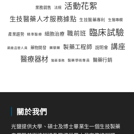
活動花絮
業務銷售
法規
生技醫藥人才服務據點
生技醫藥專利
生醫專欄
臨床試驗
職前班
細胞治療
產業趨勢
精準醫療
講座
製藥工程師
說明會
藥物開發
藥華藥
藥廠品管人員
醫療器材
醫藥行銷
醫藥學術專員
醫藥事務
關於我們
光鹽提供大學、碩士及博士畢業生一個生技製藥