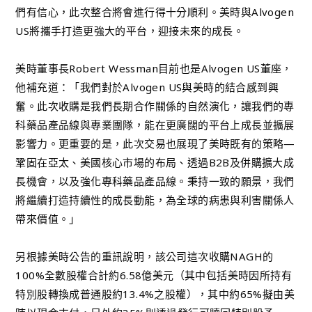
們有信心，此次整合將會進行得十分順利。美時與Alvogen
US將攜手打造更強大的平台，迎接未來的成長。
美時董事長Robert Wessman目前也是Alvogen US董座，
他補充道：「我們對於Alvogen US與美時的結合感到興
奮。此次收購是我們長期合作關係的自然演化，讓我們的專
科藥品產品線與專業團隊，能在更廣闊的平台上成長並擴展
影響力。更重要的是，此次交易也展現了美時既有的策略—
鞏固在亞太、美國核心市場的布局、透過B2B及併購擴大成
長機會，以及強化專科藥品產品線。秉持一致的願景，我們
將繼續打造持續性的成長動能，為全球的病患與利害關係人
帶來價值。」
另根據美時公告的重訊說明，該公司這次收購NAGH的
100%全數股權合計約6.58億美元（其中包括美時因所持有
特別股轉換成普通股約13.4%之股權），其中約65%擬由美