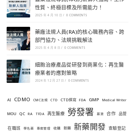
性質、終極目標及所需能力！
2025 年 4 月 10 日
/
0 COMMENTS
藥廠法規人員(RA)的核心職務內容、跨
部門協力、法規挑戰解法
2025 年 4 月 8 日
/
0 COMMENTS
細胞治療產品從研發到商業化：再生醫
療業者的應對策略
2024 年 12 月 27 日
/
0 COMMENTS
CDMO
GMP
AI
CTD撰寫
FDA
CMC法規
CTD
Medical Writer
勞發署
合作
再生醫療
MOU
QC
品管
RA
TFDA
募資
新藥開發
在職班
查驗登記
新藥
收購
學名藥
專案管理