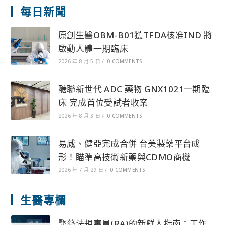
每日新聞
原創生醫OBM-B01獲TFDA核准IND 將
啟動人體一期臨床
2026 年 8 月 5 日
/
0 COMMENTS
醣聯新世代 ADC 藥物 GNX1021一期臨
床 完成首位受試者收案
2026 年 8 月 3 日
/
0 COMMENTS
易威、健亞完成合併 台美製藥平台成
形！瞄準高技術新藥與CDMO商機
2026 年 7 月 29 日
/
0 COMMENTS
生醫專欄
醫藥法規專員(RA)的新鮮人指南：工作