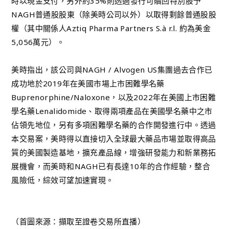
時以現金支付，另外約35%則透過發行可贖回特別股予
NAGH普通股股東（除美時公司以外）以取得剩餘普通股股
權（其中關係人Aztiq Pharma Partners S.à r.l. 約為美金
5,056萬元）。
美時指出，該公司與NAGH / Alvogen US集團過去合作已
成功地於2019年在美國市場上市困難學名藥
Buprenorphine/Naloxone，以及2022年在美國上市困難
學名藥Lenalidomide、取得兩項產品在美國學名藥中之市
佔領先地位，另有多項困難學名藥的合作開發進行中。透過
本交易案，美時得以直接切入全球最大藥品市場並取得高品
質的美國製造基地，擴充產品線，增強研發能力和新業務拓
展機會，而美時和NAGH已有長達10年的合作經驗，整合
風險低，綜效可望加速實現。
（首圖來源：擷取至證卷交易所直播）