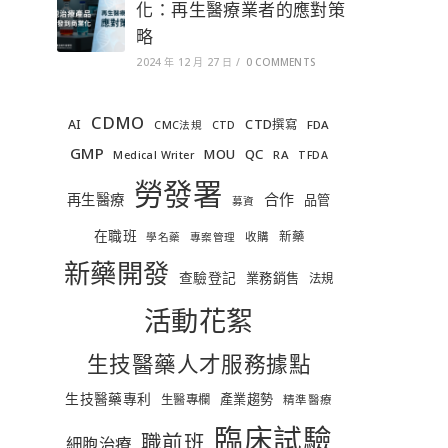
化：再生醫療業者的應對策
略
2024 年 12 月 27 日
/
0 COMMENTS
CDMO
AI
CTD撰寫
FDA
CMC法規
CTD
GMP
MOU
QC
RA
Medical Writer
TFDA
勞發署
合作
再生醫療
品管
募資
在職班
新藥
收購
學名藥
專案管理
新藥開發
查驗登記
業務銷售
法規
活動花絮
生技醫藥人才服務據點
生技醫藥專利
產業趨勢
生醫專欄
精準醫療
臨床試驗
職前班
細胞治療