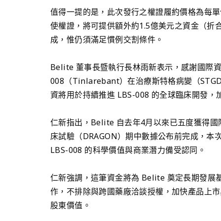
值得一提的是，此次發行之權證履約價格為每單位
使權證，將可提供額外約1.5億美元之資金（折
成，惟仍須滿足慣例交割條件。
Belite 董事長暨執行長林雨新表示，感謝國際
008（Tinlarebant）在治療斯特格病變
資將用於持續推進 LBS-008 的全球臨床開
仁新指出，Belite 自去年4月以來已五度獲得國際
床試驗（DRAGON）期中數據公布前完成，本次
LBS-008 的科學價值與商業潛力備受認同。
仁新強調，這筆資金將為 Belite 奠定長期
作，不排除與跨國藥廠洽談授權，加快產品上市
股東價值。