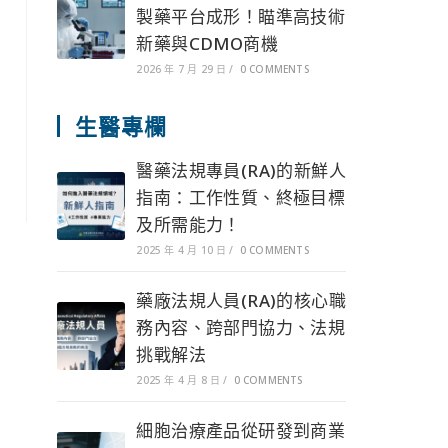
製藥平台成形！瞄準高技術
新藥與CDMO商機
2026 年 7 月 29 日
/
0 COMMENTS
生醫專欄
醫藥法規專員(RA)的新鮮人
指南：工作性質、終極目標
及所需能力！
2025 年 4 月 10 日
/
0 COMMENTS
藥廠法規人員(RA)的核心職
務內容、跨部門協力、法規
挑戰解法
2025 年 4 月 8 日
/
0 COMMENTS
細胞治療產品從研發到商業