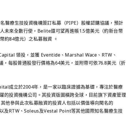
家知名醫療生技投資機構簽訂私募（PIPE）股權認購協議，預計
人未來全數行使，Belite還可望再進帳1.5億美元（約新台幣
台幣約84億元）之私募融資 。
al 領投，並獲 Eventide、Marshal Wace、RTW、
參與。依協議，每股普通股發行價格為64美元，並附帶可依76.8美元（折
Capital成立於2004年，是一家以臨床證據為基礎，專注於醫療
躍的投資機構公司。其投資版圖橫跨全球，目前旗下資產管理
元）。其他參與此次私募融資的投資人包括以價值導向聞名的
，以及RTW、Soleus及Vestal Point等其他國際知名醫療生技