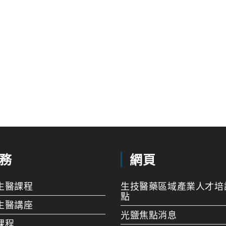
務
網頁
生醫課程
生技醫藥區域產業人才培
點
生醫講座
光鹽焦點消息
課程