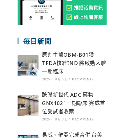
每日新聞
原創生醫OBM-B01獲
TFDA核准IND 將啟動人體
一期臨床
2026 年 8 月 5 日
/
0 COMMENTS
醣聯新世代 ADC 藥物
GNX1021一期臨床 完成首
位受試者收案
2026 年 8 月 3 日
/
0 COMMENTS
易威、健亞完成合併 台美