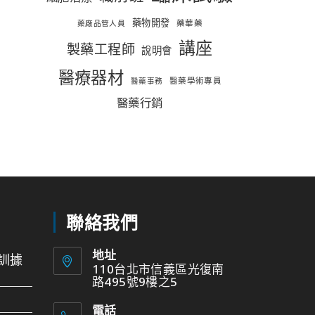
藥物開發
藥華藥
藥廠品管人員
講座
製藥工程師
說明會
醫療器材
醫藥學術專員
醫藥事務
醫藥行銷
聯絡我們
地址
訓據
110台北市信義區光復南
路495號9樓之5
電話