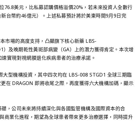
76.8美元，比私募認購價格溢價20%，若未來投資人全數行
合新台幣約46億元）。上述私募預計將於美東時間9月9日完
資本市場的高度支持，凸顯旗下核心新藥 LBS-
（STGD1）及晚期乾性黃斑部病變（GA）上的潛力獲得肯定。本次增
發，加速實現對視網膜退化疾病患者的治療承諾。
大型機構投資，其中四次均在 LBS-008 STGD1 全球三期臨
更在 DRAGON 即將收尾之際，再度獲得六大機構加碼，顯示
發展基礎，公司未來將持續深化與各國監管機構及國際資本的合
與商業化進程，期望為全球患者帶來更多治療選擇，同時提升