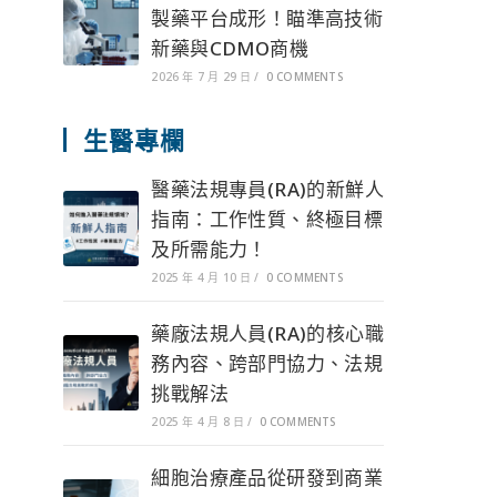
製藥平台成形！瞄準高技術
新藥與CDMO商機
2026 年 7 月 29 日
/
0 COMMENTS
生醫專欄
醫藥法規專員(RA)的新鮮人
指南：工作性質、終極目標
及所需能力！
2025 年 4 月 10 日
/
0 COMMENTS
藥廠法規人員(RA)的核心職
務內容、跨部門協力、法規
挑戰解法
2025 年 4 月 8 日
/
0 COMMENTS
細胞治療產品從研發到商業