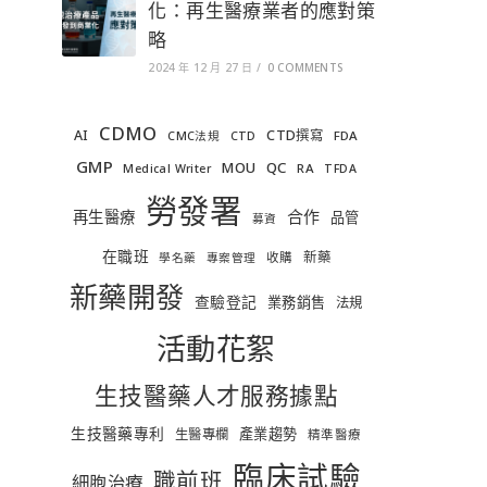
化：再生醫療業者的應對策
略
2024 年 12 月 27 日
/
0 COMMENTS
CDMO
AI
CTD撰寫
FDA
CMC法規
CTD
GMP
MOU
QC
RA
Medical Writer
TFDA
勞發署
合作
再生醫療
品管
募資
在職班
新藥
收購
學名藥
專案管理
新藥開發
查驗登記
業務銷售
法規
活動花絮
生技醫藥人才服務據點
生技醫藥專利
產業趨勢
生醫專欄
精準醫療
臨床試驗
職前班
細胞治療