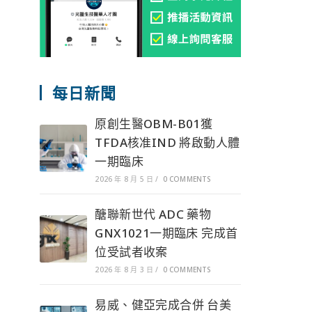
每日新聞
原創生醫OBM-B01獲
TFDA核准IND 將啟動人體
一期臨床
2026 年 8 月 5 日
/
0 COMMENTS
醣聯新世代 ADC 藥物
GNX1021一期臨床 完成首
位受試者收案
2026 年 8 月 3 日
/
0 COMMENTS
易威、健亞完成合併 台美