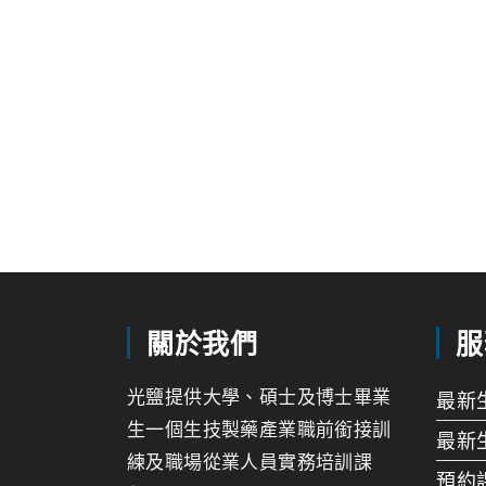
關於我們
服
光鹽提供大學、碩士及博士畢業
最新
生一個生技製藥產業職前銜接訓
最新
練及職場從業人員實務培訓課
預約