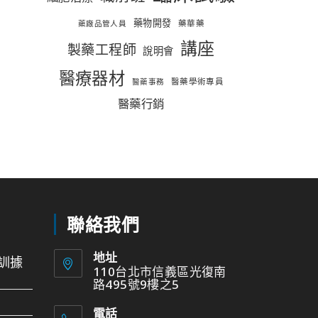
藥物開發
藥華藥
藥廠品管人員
講座
製藥工程師
說明會
醫療器材
醫藥學術專員
醫藥事務
醫藥行銷
聯絡我們
地址
訓據
110台北市信義區光復南
路495號9樓之5
電話