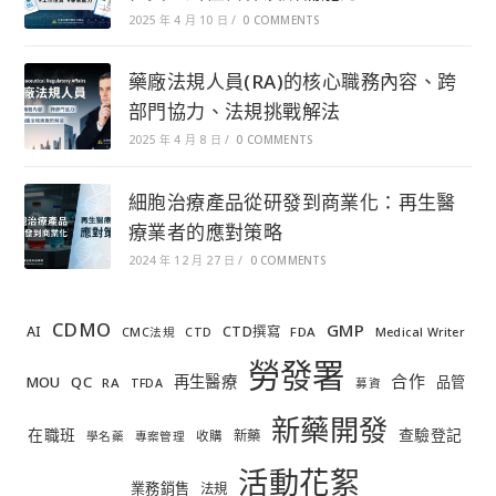
2025 年 4 月 10 日
/
0 COMMENTS
藥廠法規人員(RA)的核心職務內容、跨
部門協力、法規挑戰解法
2025 年 4 月 8 日
/
0 COMMENTS
細胞治療產品從研發到商業化：再生醫
療業者的應對策略
2024 年 12 月 27 日
/
0 COMMENTS
CDMO
GMP
AI
CTD撰寫
FDA
CMC法規
CTD
Medical Writer
勞發署
合作
再生醫療
MOU
QC
品管
RA
TFDA
募資
新藥開發
在職班
查驗登記
新藥
收購
學名藥
專案管理
活動花絮
業務銷售
法規