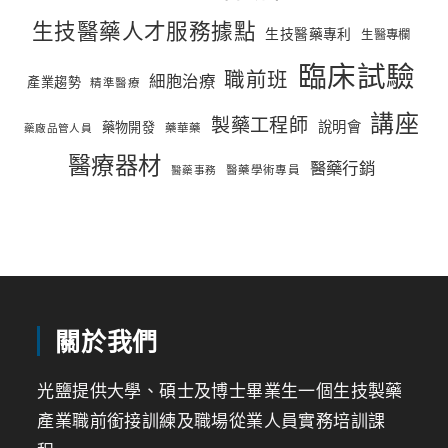
生技醫藥人才服務據點
生技醫藥專利
生醫專欄
臨床試驗
職前班
細胞治療
產業趨勢
精準醫療
講座
製藥工程師
說明會
藥物開發
藥華藥
藥廠品管人員
醫療器材
醫藥行銷
醫藥學術專員
醫藥事務
關於我們
光鹽提供大學、碩士及博士畢業生一個生技製藥
產業職前銜接訓練及職場從業人員實務培訓課