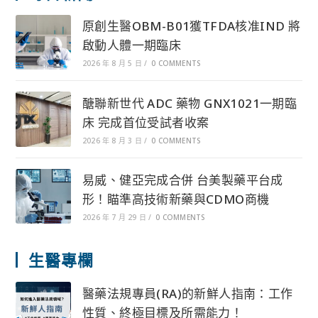
原創生醫OBM-B01獲TFDA核准IND 將
啟動人體一期臨床
2026 年 8 月 5 日
/
0 COMMENTS
醣聯新世代 ADC 藥物 GNX1021一期臨
床 完成首位受試者收案
2026 年 8 月 3 日
/
0 COMMENTS
易威、健亞完成合併 台美製藥平台成
形！瞄準高技術新藥與CDMO商機
2026 年 7 月 29 日
/
0 COMMENTS
生醫專欄
醫藥法規專員(RA)的新鮮人指南：工作
性質、終極目標及所需能力！