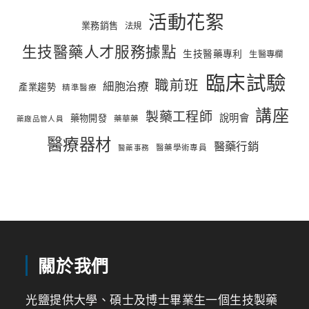
活動花絮
業務銷售
法規
生技醫藥人才服務據點
生技醫藥專利
生醫專欄
臨床試驗
職前班
細胞治療
產業趨勢
精準醫療
講座
製藥工程師
說明會
藥物開發
藥華藥
藥廠品管人員
醫療器材
醫藥行銷
醫藥學術專員
醫藥事務
關於我們
光鹽提供大學、碩士及博士畢業生一個生技製藥