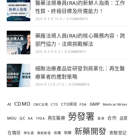
醫藥法規專員(RA)的新鮮人指南：工作
性質、終極目標及所需能力！
2025 年 4 月 10 日
/
0 COMMENTS
藥廠法規人員(RA)的核心職務內容、跨
部門協力、法規挑戰解法
2025 年 4 月 8 日
/
0 COMMENTS
細胞治療產品從研發到商業化：再生醫
療業者的應對策略
2024 年 12 月 27 日
/
0 COMMENTS
CDMO
GMP
AI
CTD撰寫
FDA
CMC法規
CTD
Medical Writer
勞發署
合作
再生醫療
MOU
QC
品管
RA
TFDA
募資
新藥開發
在職班
查驗登記
新藥
收購
學名藥
專案管理