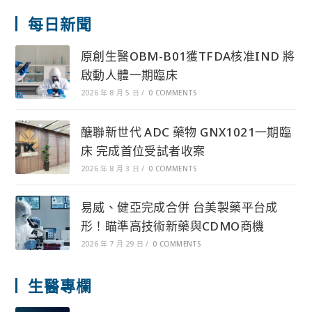
每日新聞
原創生醫OBM-B01獲TFDA核准IND 將
啟動人體一期臨床
2026 年 8 月 5 日
/
0 COMMENTS
醣聯新世代 ADC 藥物 GNX1021一期臨
床 完成首位受試者收案
2026 年 8 月 3 日
/
0 COMMENTS
易威、健亞完成合併 台美製藥平台成
形！瞄準高技術新藥與CDMO商機
2026 年 7 月 29 日
/
0 COMMENTS
生醫專欄